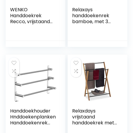
WENKO
Relaxays
Handdoekrek
handdoekenrek
Recco, vrijstaand
bamboe, met 3
handdoekrek van
stangen, vrijstaand,
gesatineerd
groot, HBD 105 x 40
roestvrij staal op
x 27 cm, houder
zware voetplaat
voor handdoeken,
voor stabiliteit,
natuur
twee stangen voor
het ophangen van
handdoeken, 48 ×
80,5 × 20 cm
Handdoekhouder
Relaxdays
Hnddoekenplanken
vrijstaand
Handdoekenrek
handdoekrek met
Wandhanddoekrek
plank, 4 stangen,