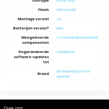
Stoftype
‎staal, hout
Finish
‎Geborsteld
Montage vereist
‎Ja
Batterijen vereist?
‎Nee
Meegeleverde
‎1 x handdoekstandaard
componenten
Gegarandeerde
‎onbekend
software-updates
tot
De Relaxdays Store
Brand
openen
Over ons