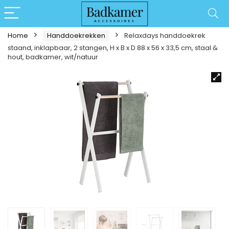
Home
Handdoekrekken
Relaxdays handdoekrek
staand, inklapbaar, 2 stangen, H x B x D 88 x 56 x 33,5 cm, staal &
hout, badkamer, wit/natuur