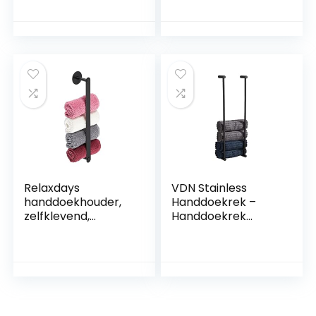
Handdoekrek 304
met opbergruimte,
Roestvrij Staal
bamboe & metaal,
Badkamer Drie-bar
HBD: 87×60,5×37,5
Handdoekstang
cm, natuur
Met Haak
Keukenrek
Handdoekrails
(Color : 50cm)
Relaxdays
VDN Stainless
handdoekhouder,
Handdoekrek –
zelfklevend,
Handdoekrek
roestvrij staal, HBD:
badkamer – Zwart
5,5×40,5×7 cm,
– Handdoekenrek –
badkamer,
Handdoekhouder –
handdoekrek,
RVS
zonder boren,
zwart