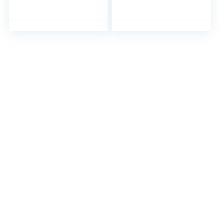
Douchehaak
Zuighaken Sucker
Keuken Theedoek
Douche Haak Zuig
Houder Zware Muur
Handdoekhouder
Zuig Haak Kapstok
voor Keuken Muur
voor Gewaad
Heavy Duty
Loofah Glas
Handdoek Hanger
Venster Geen Boor
Jas Gewaad Geen
Geborsteld 4 Stuks
Boor Mat Zwart 2
Stks