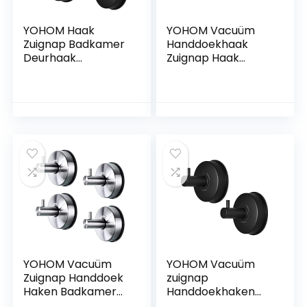
YOHOM Haak
YOHOM Vacuüm
Zuignap Badkamer
Handdoekhaak
Deurhaak
Zuignap Haak
Handdoek
Badkamers Rvs
Krachtige Zuignap
Zuignap Haak voor
Roestvrij Staand
Douche Thee
Haak Theedoek
Handdoek Houder
Keuken Zuignap
Keuken Sucker
Haak Douche
Haken Muur Glas
Kroon Badjas Luffa
Venster Geen Boor
Jas Zonder Boren
Geborsteld 2 Stks
Zwart 4
YOHOM Vacuüm
YOHOM Vacuüm
Zuignap Handdoek
zuignap
Haken Badkamer
Handdoekhaken
Rvs Sucker
Rvs Badkamer