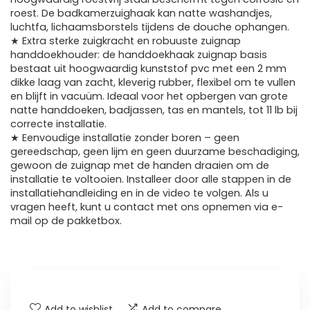
roest. De badkamerzuighaak kan natte washandjes,
luchtfa, lichaamsborstels tijdens de douche ophangen.
★ Extra sterke zuigkracht en robuuste zuignap
handdoekhouder: de handdoekhaak zuignap basis
bestaat uit hoogwaardig kunststof pvc met een 2 mm
dikke laag van zacht, kleverig rubber, flexibel om te vullen
en blijft in vacuüm. Ideaal voor het opbergen van grote
natte handdoeken, badjassen, tas en mantels, tot 11 lb bij
correcte installatie.
★ Eenvoudige installatie zonder boren – geen
gereedschap, geen lijm en geen duurzame beschadiging,
gewoon de zuignap met de handen draaien om de
installatie te voltooien. Installeer door alle stappen in de
installatiehandleiding en in de video te volgen. Als u
vragen heeft, kunt u contact met ons opnemen via e-
mail op de pakketbox.
Add to wishlist
Add to compare