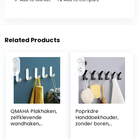
Related Products
QMAHA Plakhaken,
Poprkdre
zelfklevende
Handdoekhouder,
wandhaken,
zonder boren,
roestvrijstalen
handdoekhaken,
handdoekhaken
wandhouder,