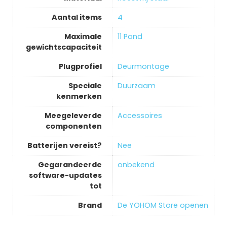
Aantal items
‎4
Maximale
‎11 Pond
gewichtscapaciteit
Plugprofiel
‎Deurmontage
Speciale
‎Duurzaam
kenmerken
Meegeleverde
‎Accessoires
componenten
Batterijen vereist?
‎Nee
Gegarandeerde
‎onbekend
software-updates
tot
Brand
De YOHOM Store openen