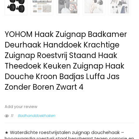
YOHOM Haak Zuignap Badkamer
Deurhaak Handdoek Krachtige
Zuignap Roestvrij Staand Haak
Theedoek Keuken Zuignap Haak
Douche Kroon Badjas Luffa Jas
Zonder Boren Zwart 4
Add your review
11
Badhanddoekhaken
★ Waterdichte roestvrijstalen zuignap douchehaak –
hoogwaardig roestvrij staal beschermt tegen corrosie en