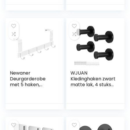
zonder boren,
zelfklevende haken
garderobehaken,
voor badkamer,
zelfklevende
badjashaak,
haken,
aluminium, roestvrij,
handdoekhouderha
zwart, 6 stuks
ken voor de
badkamer en
keuken, 12 stuks
Newaner
WJUAN
Deurgarderobe
Kledinghaken zwart
met 5 haken,
matte lak, 4 stuks
kledinghaken voor
53 mm ronde
de deur zonder
kapstokhaken,
boren, deurhaken
verbeterde
voor keuken,
modellen roestvrij
badkamer,
stalen wandhaken,
woonkamer en hal
haken
(wit)