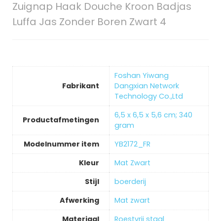
Zuignap Haak Douche Kroon Badjas
Luffa Jas Zonder Boren Zwart 4
‎Foshan Yiwang
Fabrikant
Dangxian Network
Technology Co.,Ltd
‎6,5 x 6,5 x 5,6 cm; 340
Productafmetingen
gram
Modelnummer item
‎YB2172_FR
Kleur
‎Mat Zwart
Stijl
‎boerderij
Afwerking
‎Mat zwart
Materiaal
‎Roestvrij staal