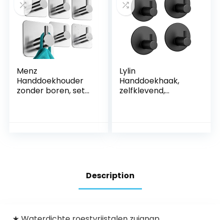
Menz
Lylin
Handdoekhouder
Handdoekhaak,
zonder boren, set
zelfklevend,
van 6 –
bevestiging zonder
handdoekhaken
boren,
badkamer roestvrij
waterbestendig,
staal, klassiek-
roestvrij staal,
functionele haken
wandhaak,
zelfklevend –
badjashaak, voor
sterke kleefhaken
badkamer, toilet of
als stijlvolle
keuken
Description
wandhaak
★ Waterdichte roestvrijstalen zuignap