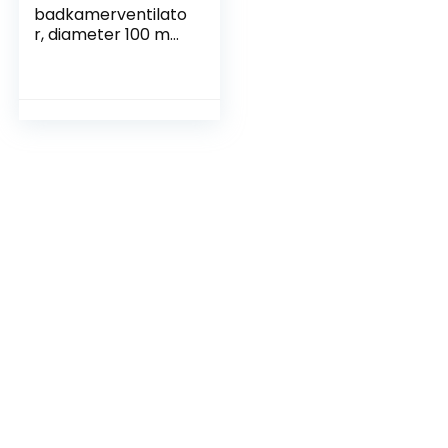
badkamerventilato
r, diameter 100 mm,
wit, met
stopcontact en
tuimelschakelaar