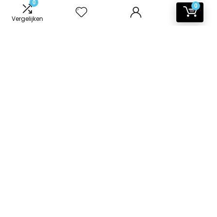
0
0
Vergelijken
Informatie
Contact
Klantenservice
Over ons
Onze webshops
Vacature
Blogs
Privacybeleid
Adverteren
Contact
badkamer-accessoires.nl