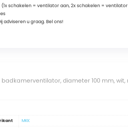
(1x schakelen = ventilator aan, 2x schakelen = ventilator
ies
ij adviseren u graag. Bel ons!
 badkamerventilator, diameter 100 mm, wit,
rikant
‎MKK