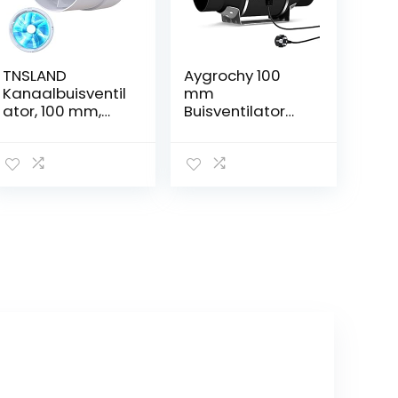
TNSLAND
Aygrochy 100
Kanaalbuisventil
mm
ator, 100 mm,
Buisventilator
inline
kanaalventilator
afvoerventilator,
,
107 m³/h, hoge
uitlaatventilator
kwaliteit, stil,
met variabele
rookafvoerkana
snelheidsregelin
alventilator,
g,
buisventilator,
afvoerventilator
stille ventilator,
voor
100 mm, voor
verwarming,
badkamer,
koeling, booster,
toilet, keuken,
groeitenten,
hydrocultuur,
thuisgebruik,
ventilatie en
afvoerluchtventi
lator.