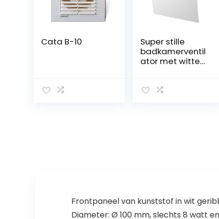
Cata B-10
Super stille
badkamerventil
ator met witte
voorkant,
wandventilator
Ø 100
kogellagers
Mega Silent
Standard
Escudo – Line
System+ (wit)
Frontpaneel van kunststof in wit geri
Diameter: Ø 100 mm, slechts 8 watt en