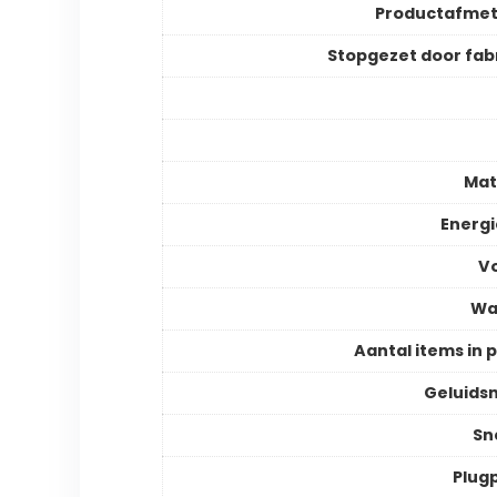
Productafmet
Stopgezet door fab
Mat
Energ
V
Wa
Aantal items in 
Geluids
Sn
Plugp