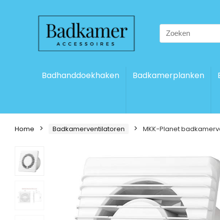
Search
for:
Badhanddoekhaken
Badkamerplanken
Home
Badkamerventilatoren
MKK-Planet badkamerven