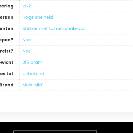
cering
‎ipx2
merken
‎Hoge snelheid
enten
‎stekker met tuimelschakelaar
repen?
‎Nee
reist?
‎Nee
wicht
‎315 Gram
es tot
‎onbekend
Brand
Merk: MKK