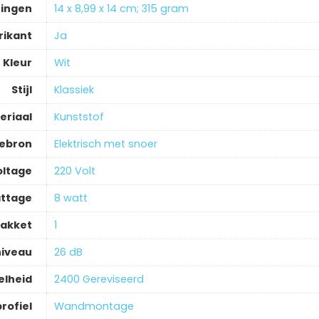
ingen
‎14 x 8,99 x 14 cm; 315 gram
rikant
‎Ja
Kleur
‎Wit
Stijl
‎Klassiek
eriaal
‎Kunststof
iebron
‎Elektrisch met snoer
oltage
‎220 Volt
ttage
‎8 watt
pakket
‎1
niveau
‎26 dB
elheid
‎2400 Gereviseerd
rofiel
‎Wandmontage