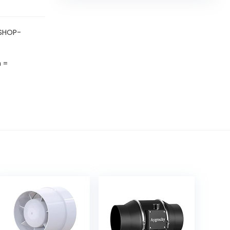
-SHOP-
n =