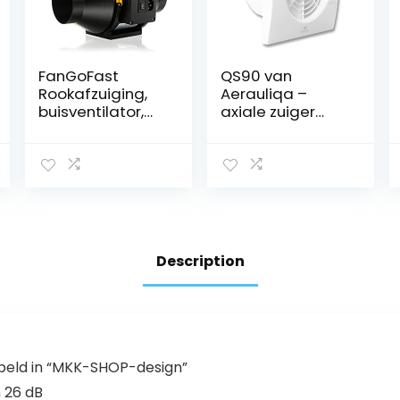
FanGoFast
QS90 van
Rookafzuiging,
Aerauliqa –
buisventilator,
axiale zuiger
100 mm,
diameter 90
regelbaar, inline
mm – 8 W – 60
kanaalventilator
m³/h – code
,
003171
afvoerventilator,
230 V, stil, met
IEC-
stopcontact, EU-
Description
stekker + 1,5 m
EU-netsnoer,
badkamer,
kantoor,
groeiruimtes
bbeld in “MKK-SHOP-design”
 26 dB