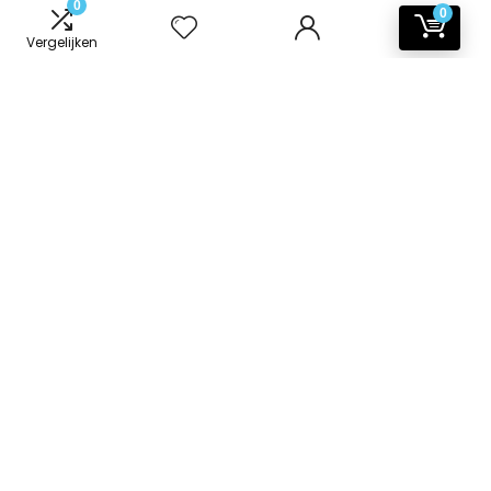
0
0
Vergelijken
Informatie
Contact
Klantenservice
Over ons
Onze webshops
Vacature
Blogs
Privacybeleid
Adverteren
Contact
badkamer-accessoires.nl