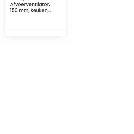
Afvoerventilator,
150 mm, keuken,
320 m³/u, IPX2
waterdicht,
badkamerventilato
r met
terugslagklep, 1 m
EU-netsnoer voor
badkamer en toilet