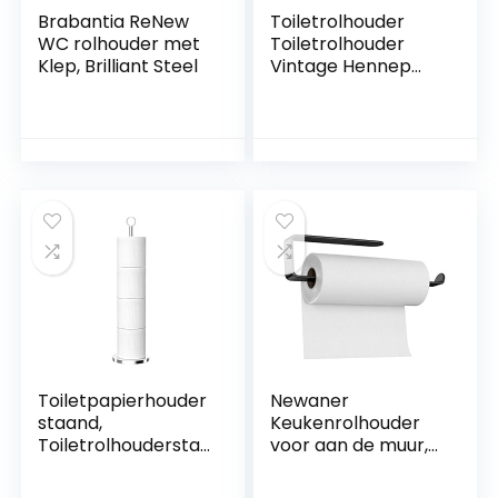
Brabantia ReNew
Toiletrolhouder
WC rolhouder met
Toiletrolhouder
Klep, Brilliant Steel
Vintage Hennep
Touw
Handdoekhouder
Zelfklevende
Antieke Industriële
Wandmontage
Handdoekrek voor
Toilet Badkamer
Bad
Toiletpapierhouder
Newaner
staand,
Keukenrolhouder
Toiletrolhoudersta
voor aan de muur,
ndaard (met
ophangen zonder
reservefunctie),
boren, 295 mm,