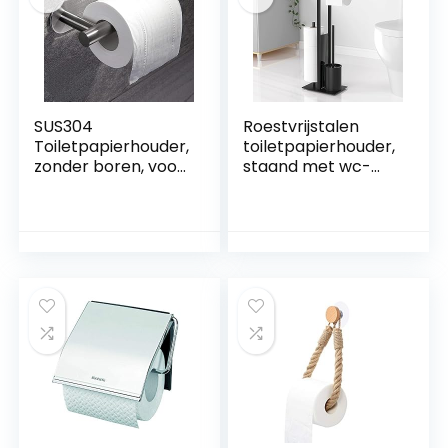
SUS304
Roestvrijstalen
Toiletpapierhouder,
toiletpapierhouder,
zonder boren, voor
staand met wc-
badkamer en
borstel,
wasruimte, roestvrij
toiletpapierhouder
staal, geborsteld
met vochtige
nikkel (zilver)
doekjes,
toiletpapierhouder
met wc-borstel,
staande wc-
rolhouder, met
glazen plank(mat
zwart)