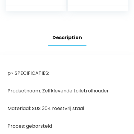
vrijstaande
zelfklevend of
toiletpapieropslag
boren,
houder
keukenpapierhoud
er, space-
aluminium,
papierrolhouder
Description
voor keuken,
badkamer, kasten,
verticaal of
horizontaal, zwart
p> SPECIFICATIES:
Productnaam: Zelfklevende toiletrolhouder
Materiaal: SUS 304 roestvrij staal
Proces: geborsteld