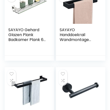
SAYAYO Gehard
SAYAYO
Glazen Plank
Handdoekrail
Badkamer Plank 60
Wandmontage
CM met Rail
Zwarte
Roestvrij Staal Glas
Handdoekhouder
Plank
Handdoekring voor
Wandmontage, 8
Badkamer Keuken
MM Dikte Glas
SUS304 Rvs
Gepolijste
10Inch/260MM,
Afwerking,
EGKN2210-260-B
EGC2000-60-C