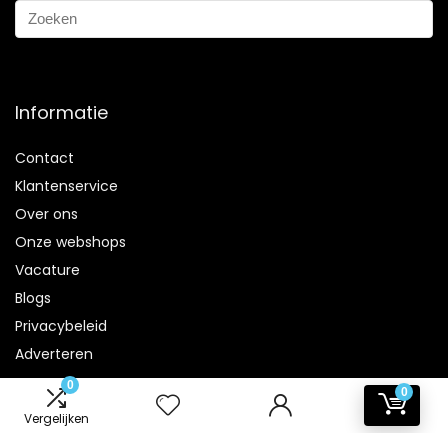
Informatie
Contact
Klantenservice
Over ons
Onze webshops
Vacature
Blogs
Privacybeleid
Adverteren
0
Contact
0
Vergelijken
badkamer-accessoires.nl