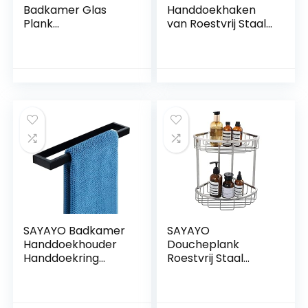
Badkamer Glas
Handdoekhaken
Plank
van Roestvrij Staal
Wandmontage
Kledinghaken
7MM Gehard
45mm Wandhaken
Transparant Glas
voor Badkamer
met Verchroomde
Slaapkamer
Plank Beugels
Keuken, Matzwart
380MM Lengte,
Afwerking,
EGBL1012R-C-2P
EGOY001Y-B-2P
SAYAYO Badkamer
SAYAYO
Handdoekhouder
Doucheplank
Handdoekring
Roestvrij Staal
Zwart
Hoekplank voor
Handdoekhouder
Badkamer Keuken
Zonder Boren
Douchemand