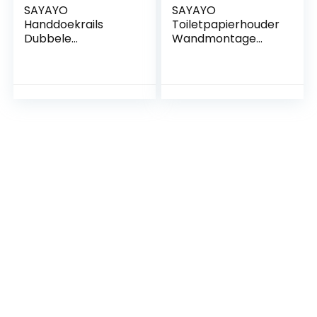
SAYAYO
SAYAYO
Handdoekrails
Toiletpapierhouder
Dubbele
Wandmontage
Handdoekenrek
Toiletrolhouder van
Wandmontage 60
Roestvrij Staal SUS
cm
304 wc-
Handdoekhouder
papierhouder voor
voor Badkamer
Keuken en
Keuken, SUS304
Badkamer,
Roestvrij Staal Mat
Matzwart, EGX888-
Zwart, EGA7202B
B