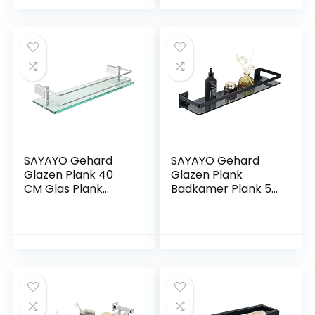
Roestvrij Staal
Dubbele Lagen
SUS304, 30 CM
Badkamerorganize
Handdoekenrek
r, Gepolijste
Wandmontage
afwerking, EG7162
Keuken, Badkamer,
EGJF030-B
SAYAYO Gehard
SAYAYO Gehard
Glazen Plank 40
Glazen Plank
CM Glas Plank
Badkamer Plank 50
Wandmontage
CM met Rail
voor Badkamer
Roestvrij Staal Glas
Drijvende Plank
Plank
met Rail Roestvrij
Wandmontage, 7
Staal, 8 MM Dikte
MM Dikte Zwart
Glas Geborstelde
Glas Matzwarte
Afwerking,
Afwerking,
EGC1000-40-LS
EGDL1001-50-B