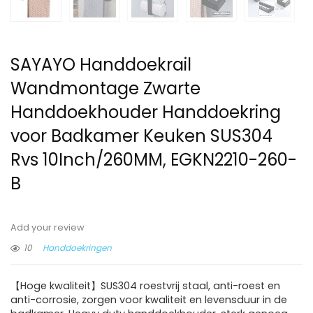
SAYAYO Handdoekrail
Wandmontage Zwarte
Handdoekhouder Handdoekring
voor Badkamer Keuken SUS304
Rvs 10Inch/260MM, EGKN2210-260-
B
Add your review
10
Handdoekringen
【Hoge kwaliteit】SUS304 roestvrij staal, anti-roest en
anti-corrosie, zorgen voor kwaliteit en levensduur in de