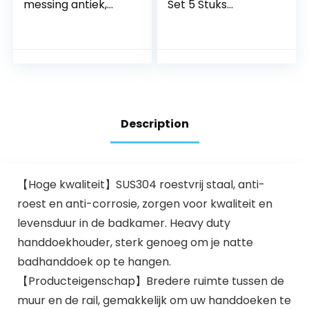
messing antiek,
Set 5 Stuks
handdoekring rond,
Badkamer
handdoekstang
Hardware Set
vintage met boren
Handdoekrails
wandmontage
Handdoekring
douche
Toiletpapierhouder
2 Handdoekhaak
Geen Boren Nodig
Wandmontage
Description
Zelfklevend
Badkameraccessoi
res (Goud)
【Hoge kwaliteit】SUS304 roestvrij staal, anti-
roest en anti-corrosie, zorgen voor kwaliteit en
levensduur in de badkamer. Heavy duty
handdoekhouder, sterk genoeg om je natte
badhanddoek op te hangen.
【Producteigenschap】Bredere ruimte tussen de
muur en de rail, gemakkelijk om uw handdoeken te