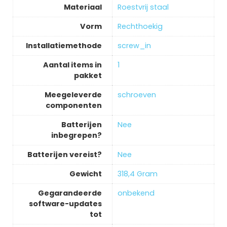
Materiaal
‎Roestvrij staal
Vorm
‎Rechthoekig
Installatiemethode
‎screw_in
Aantal items in
‎1
pakket
Meegeleverde
‎schroeven
componenten
Batterijen
‎Nee
inbegrepen?
Batterijen vereist?
‎Nee
Gewicht
‎318,4 Gram
Gegarandeerde
‎onbekend
software-updates
tot