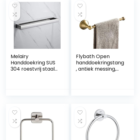
Melairy
Flybath Open
Handdoekring SUS
handdoekringstang
304 roestvrij staal
, antiek messing,
chroom badkamer
hanghouder,
wandhanddoekhou
wandmontage, 29
der accessoires 3M
cm, geborsteld
zelfklevend (zilver)
brons