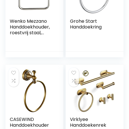
Wenko Mezzano
Grohe Start
Handdoekhouder,
Handdoekring
roestvrij staal,
glanzend, 16 x 18 x
5,5 cm
CASEWIND
Virklyee
Handdoekhouder
Handdoekenrek