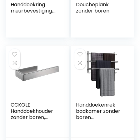
Handdoekring
Doucheplank
muurbevestiging,
zonder boren
handdoekenrek wit,
SUS304 roestvrij
staal, open-arm
ontwerp enkele
bar, BA19905W
CCKOLE
Handdoekenrek
Handdoekhouder
badkamer zonder
zonder boren,
boren
handdoekstang
wandmontage 304
304 roestvrij staal,
roestvrij staal
zelfklevende
geborstelde