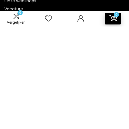
Onze webshops
Vacature
0
0
Blogs
Vergelijken
Privacybeleid
Adverteren
Contact
badkamer-accessoires.nl
Postadres: Lakenvelder 3 5507KV Veldhoven Nederland
KVK: 88360687
E-mail:
info@badkamer-accessoires.nl
2024 © Badkamer-Accessoires.nl Alle rechten voorbehouden