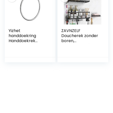
badkamer,
gastenhanddoekho
uder 40 cm
geborsteld,
Yizhet
ZAVNZELF
handdoekring
Doucherek zonder
Handdoekrek
boren,
roestvrij staal
doucheplank [9
handdoek
afneembare
handdoekhaak
badkamerautoritei
handdoekhouder
ten], roestvrij
handdoekrek ring
stalen badkamer-
keuken &
organizer,
badkamer, chroom
douchemand,
douchehouder, Z-
3-5, zwart