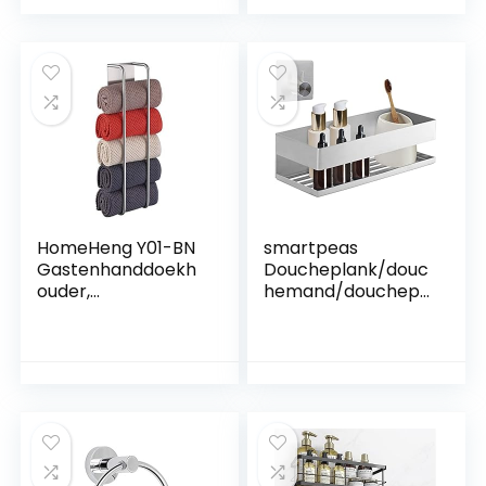
handdoekring,
badhanddoekhoud
badhanddoekhoud
er 60 cm
er voor badkamer
handdoekstang 3-
(geborsteld zilver,
laags
zonder boren)
badhanddoekstang
handdoekhouder
voor badkamer
keuken toilet
HomeHeng Y01-BN
smartpeas
Gastenhanddoekh
Doucheplank/douc
ouder,
hemand/douchepl
handdoekhouder
ank/badkamerrek,
zonder boren,
zelfklevend, zonder
roestvrij staal,
boren, van roestvrij
SUS304
staal, chroom, mat
handdoekrek,
+ plus: haken
handdoekring,
zelfklevend,
handdoekhouder,