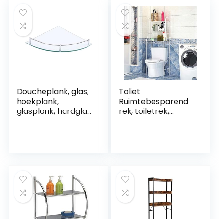
380MM Lengte,
EGBL1012R-C-2P
Doucheplank, glas,
Toliet
hoekplank,
Ruimtebesparend
glasplank, hardglas,
rek, toiletrek,
glazen plank voor
badkamerrek,
badkamer, rek,
praktisch
wandrek, douche
opbergrek, toilet-
met plankdrager,
organizer-rek voor
hoek,
slaapkamer
badkamerrek,
toiletrek,
wandmontage,
wasmachinerek,
geborsteld 1 stuk
badkamerrek, (157
* 55 * 26cm wit)