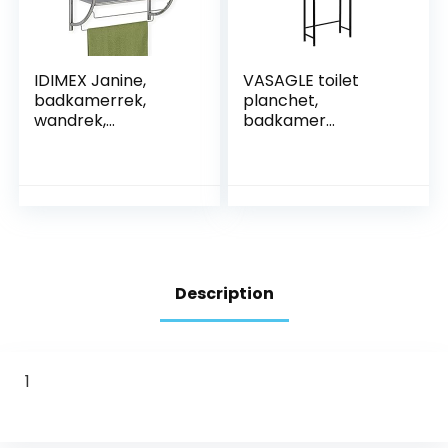
IDIMEX Janine,
VASAGLE toilet
badkamerrek,
planchet,
wandrek,
badkamer
handdoekhouder, 2
planchet,
planken, van
wasmachine
metaal,
planchet,
hoogwaardig
badkamer
verchroomd,
planchet met 3
chroom
open planken,
ruimtebesparend,
eenvoudige
Description
montage,
industrieel design,
vintage bruin-
zwart BTS002B01
1