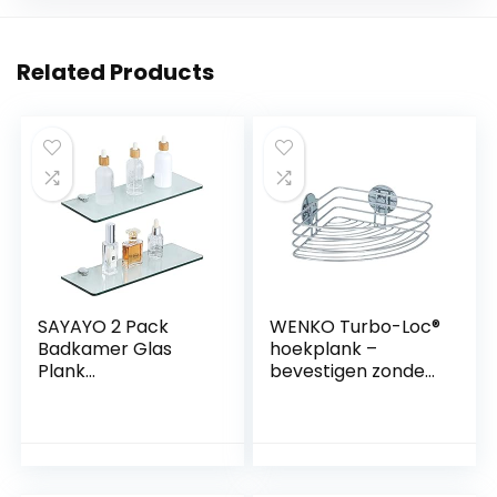
Related Products
SAYAYO 2 Pack
WENKO Turbo-Loc®
Badkamer Glas
hoekplank –
Plank
bevestigen zonder
Wandmontage
boren, staal, 26,5 x
7MM Gehard
10,5 x 20 cm,
Transparant Glas
chroom
met Verchroomde
Plank Beugels