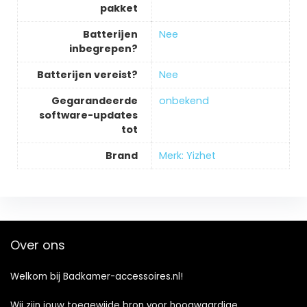
pakket
Batterijen
‎Nee
inbegrepen?
Batterijen vereist?
‎Nee
Gegarandeerde
‎onbekend
software-updates
tot
Brand
Merk: Yizhet
Over ons
Welkom bij Badkamer-accessoires.nl!
Wij zijn jouw toegewijde bron voor hoogwaardige