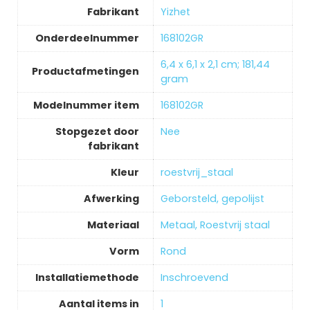
Fabrikant
‎Yizhet
Onderdeelnummer
‎168102GR
‎6,4 x 6,1 x 2,1 cm; 181,44
Productafmetingen
gram
Modelnummer item
‎168102GR
Stopgezet door
‎Nee
fabrikant
Kleur
‎roestvrij_staal
Afwerking
‎Geborsteld, gepolijst
Materiaal
‎Metaal, Roestvrij staal
Vorm
‎Rond
Installatiemethode
‎Inschroevend
Aantal items in
‎1