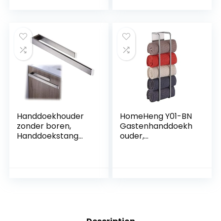
wandmontage
wandmontage,
douche
zelfklevende
handdoekhouder,
zwart,
handdoekhaak,
badkameraccessoi
res,
handdoekstang
voor badkamer,
Handdoekhouder
HomeHeng Y01-BN
zonder boren,
Gastenhanddoekh
Handdoekstang
ouder,
zelvklevend voor
handdoekhouder
badkamer &
zonder boren,
keuken,
roestvrij staal,
Handdoekring,
SUS304
Handdoekenrek,
handdoekrek,
Modern Design
handdoekring,
zilvergrijs(15.4in)
zelfklevend,
handdoekhouder,