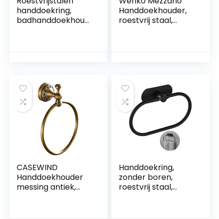
Roestvrijstalen
Wenko Mezzano
handdoekring,
Handdoekhouder,
badhanddoekhoud
roestvrij staal,
er handdoekring, 16
glanzend, 16 x 18 x
cm, hangende
5,5 cm
handdoekhanger,
badkameraccessoi
res voor keuken
badkamers
CASEWIND
Handdoekring,
Handdoekhouder
zonder boren,
messing antiek,
roestvrij staal,
handdoekring rond,
handdoekhouder,
handdoekstang
ovale
vintage met boren
handdoekring,