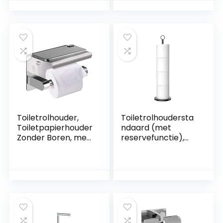
toilet papier
toiletrolhouder
rolhouder
wandmontage,
zelfklevende
geboord en
toiletpapierhouder
zelfklevende
montageoptie 4
haak (aluminium,
zwart)
Toiletrolhouder,
Toiletrolhoudersta
Toiletpapierhouder
ndaard (met
Zonder Boren, met
reservefunctie),
Plank, Zelfklevende
vrijstaande
Toiletrolhouder
toiletpapieropslag
Wandmontage
houder,
Papierhouder voor
roestvrijstalen
Keuken- en
toiletrolhouderstan
Badkamer
daard voor opslag
Accessoires
van badkamer- en
toiletreserverollen