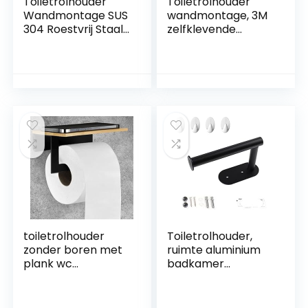
Toiletrolhouder
Toiletrolhouder
Wandmontage SUS
wandmontage, 3M
304 Roestvrij Staal
zelfklevende
Waterdicht
toiletrolhouder SUS
Draaibaar
304 roestvrijstalen
Toiletpapier
toiletrolhouder,
Houder voor
geen boren voor
Badkamer Chroom
badkamer
Gepolijst Staal
(messing)
(Toiletpapierhoude
r, Goud)
toiletrolhouder
Toiletrolhouder,
zonder boren met
ruimte aluminium
plank wc
badkamer
papierhouder
toiletpapierhouder,
zwart mat met
toiletrolhouder
bamboe plaat
vrijstaand,