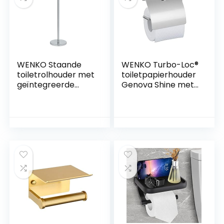
WENKO Staande
WENKO Turbo-Loc®
toiletrolhouder met
toiletpapierhouder
geïntegreerde
Genova Shine met
toiletpapierhouder,
deksel,
gemaakt van
wandhouder voor
roestvrij staal, 21 x
toiletpapierrol,
55 x 17 cm,
bevestigen zonder
glanzend
boren met
kleefpadsysteem,
houder van
roestvrij staal, 14 x
11,4 x 6,2 cm,
glanzend