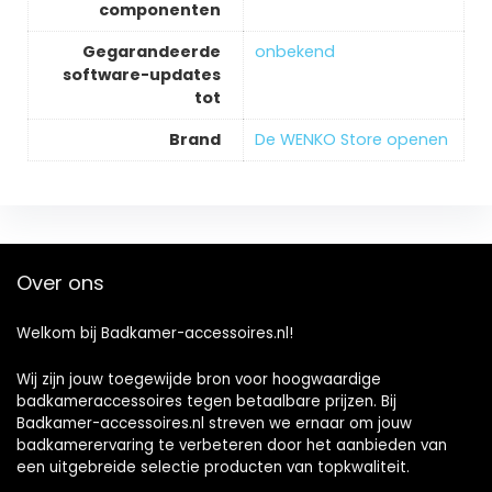
componenten
Gegarandeerde
‎onbekend
software-updates
tot
Brand
De WENKO Store openen
Over ons
Welkom bij Badkamer-accessoires.nl!
Wij zijn jouw toegewijde bron voor hoogwaardige
badkameraccessoires tegen betaalbare prijzen. Bij
Badkamer-accessoires.nl streven we ernaar om jouw
badkamerervaring te verbeteren door het aanbieden van
een uitgebreide selectie producten van topkwaliteit.