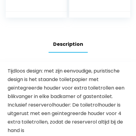
wasruimte, roestvrij
zonder boren,
staal, geborsteld
vrijstaande wc-
nikkel (zilver)
rolhouder,
toiletrolhouder,
toiletpapieropslag
(zilver)
Description
Tijdloos design: met zijn eenvoudige, puristische
design is het staande toiletpapier met
geïntegreerde houder voor extra toiletrollen een
blikvanger in elke badkamer of gastentoilet.
Inclusief reserverolhouder: De toiletrolhouder is
uitgerust met een geïntegreerde houder voor 4
extra toiletrollen, zodat de reserverol altijd bij de
hand is