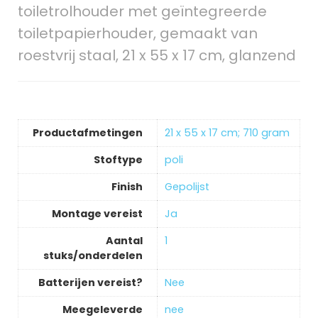
toiletrolhouder met geïntegreerde
toiletpapierhouder, gemaakt van
roestvrij staal, 21 x 55 x 17 cm, glanzend
Productafmetingen
‎21 x 55 x 17 cm; 710 gram
Stoftype
‎poli
Finish
‎Gepolijst
Montage vereist
‎Ja
Aantal
‎1
stuks/onderdelen
Batterijen vereist?
‎Nee
Meegeleverde
‎nee