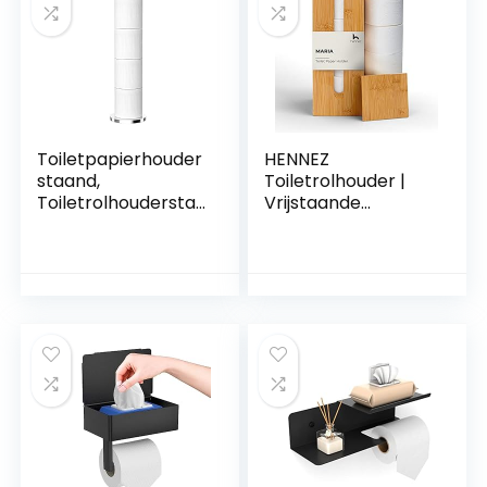
Toiletpapierhouder
HENNEZ
staand,
Toiletrolhouder |
Toiletrolhoudersta
Vrijstaande
ndaard (met
Toiletrolhouder |
reservefunctie),
Opslag Van
vrijstaande
Toiletpapier | WC-
toiletpapieropslag
papier |
houder
Organisator |
Badkamer
Organizer | 4 Rollen