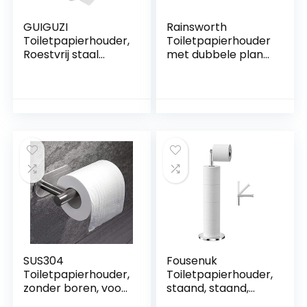
GUIGUZI
Rainsworth
Toiletpapierhouder,
Toiletpapierhouder
Roestvrij staal
met dubbele plank,
Toiletrolhouder
wc-papierhouder
met vochtige
incl. opslag voor
doekjesbox,
vochtige doekjes,
zelfklevende wc
30 x 10 cm, wc-
rolhouder zonder
papierhouder, voor
boren,
montage door
wandmontage
boren en
papierhouder voor
zelfklevend, voor
keuken en
badkamer en
badkamer zwart
keuken, zwart
SUS304
Fousenuk
Toiletpapierhouder,
Toiletpapierhouder,
zonder boren, voor
staand, staand,
badkamer en
wc-rolhouder