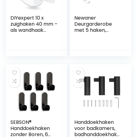
DIYexpert 10 x
Newaner
zuighaken 40 mm –
Deurgarderobe
als wandhaak
met 5 haken,
hanger met
kledinghaken voor
zuignap en
de deur zonder
metalen haak –
boren, deurhaken
ideaal voor
voor keuken,
badkamer keuken
badkamer,
– op glas spiegel
woonkamer en hal
tegels
(wit)
SEBSON®
Handdoekhaken
Handdoekhaken
voor badkamers,
zonder Boren, 6
badhanddoekhake