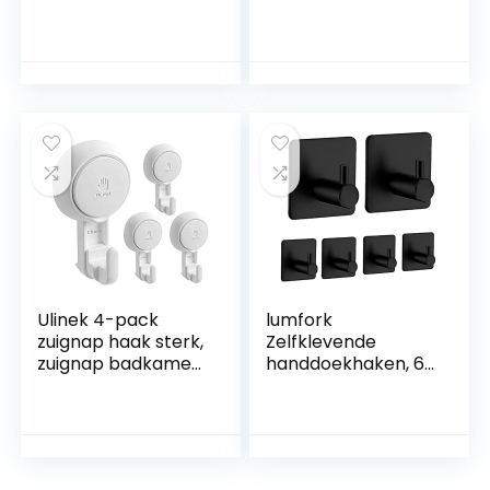
Stuks Zelfklevende
n, matzwarte
Haken voor
roestvrijstalen
Badkamer en
wandhanddoekhak
Keuken,
en,
Handdoekhouder
handdoekenhouder
Roestvrij Staal
haken voor het
60x18x33mm Zwart
ophangen van
handdoeken,
wandmontage, 3
stuks(Zwart)
Ulinek 4-pack
lumfork
zuignap haak sterk,
Zelfklevende
zuignap badkamer
handdoekhaken, 6
zonder boren, [max
stuks, wandhaken,
5 KG], 1000 keer
kleefhaken, zonder
herbruikbaar,
boren, van roestvrij
haken zuignap voor
staal, ideaal voor
wanddoek douche
badkamer, toilet,