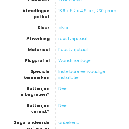
Afmetingen
‎13,9 x 5,2 x 4,6 cm; 230 gram
pakket
Kleur
‎zilver
Afwerking
‎roestvrij staal
Materiaal
‎Roestvrij staal
Plugprofiel
‎Wandmontage
Speciale
‎Instelbare eenvoudige
kenmerken
installatie
Batterijen
‎Nee
inbegrepen?
Batterijen
‎Nee
vereist?
Gegarandeerde
‎onbekend
software-