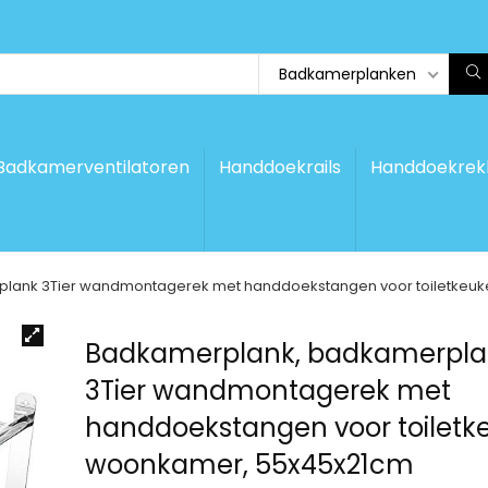
Badkamerplanken
Badkamerventilatoren
Handdoekrails
Handdoekrek
lank 3Tier wandmontagerek met handdoekstangen voor toiletkeu
Badkamerplank, badkamerpla
3Tier wandmontagerek met
handdoekstangen voor toiletk
woonkamer, 55x45x21cm