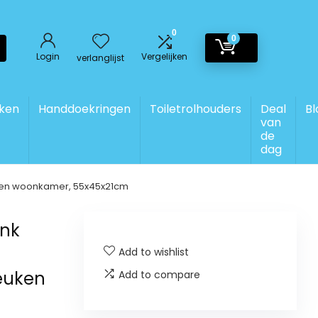
0
0
Login
Vergelijken
verlanglijst
ken
Handdoekringen
Toiletrolhouders
Deal
Bl
van
de
dag
ken woonkamer, 55x45x21cm
nk
Add to wishlist
euken
Add to compare