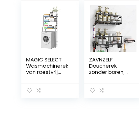
MAGIC SELECT
ZAVNZELF
Wasmachinerek
Doucherek
van roestvrij
zonder boren,
staal,
doucheplank [9
ruimtebesparen
afneembare
d, met 3
badkamerautori
planken,
teiten], roestvrij
waterdicht rek,
stalen
in hoogte
badkamer-
verstelbare
organizer,
poten.
douchemand,
douchehouder,
Z-3-5, zwart