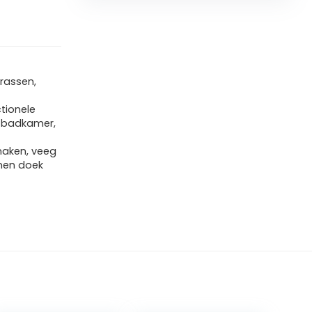
krassen,
tionele
 badkamer,
maken, veeg
nen doek