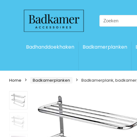
Search
for:
Badhanddoekhaken
Badkamerplanken
Home
Badkamerplanken
Badkamerplank, badkamerp