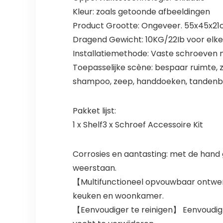
Kleur: zoals getoonde afbeeldingen
Product Grootte: Ongeveer. 55x45x21c
Dragend Gewicht: 10KG/22Ib voor elke
Installatiemethode: Vaste schroeven 
Toepasselijke scène: bespaar ruimte,
shampoo, zeep, handdoeken, tandenbo
Pakket lijst:
1 x Shelf3 x Schroef Accessoire Kit
Corrosies en aantasting: met de hand g
weerstaan.
【Multifunctioneel opvouwbaar ontwer
keuken en woonkamer.
【Eenvoudiger te reinigen】 Eenvoudig