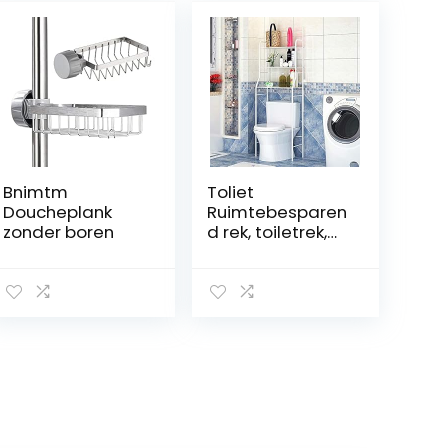
Bnimtm
Toliet
Doucheplank
Ruimtebesparen
zonder boren
d rek, toiletrek,
badkamerrek,
praktisch
opbergrek,
toilet-
organizer-rek
voor
slaapkamer
toiletrek,
wasmachinerek,
badkamerrek,