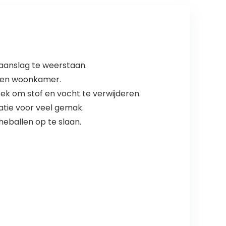
(157 * 55 * 26cm
wit)
 aanslag te weerstaan.
n en woonkamer.
k om stof en vocht te verwijderen.
atie voor veel gemak.
eballen op te slaan.