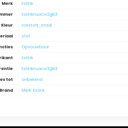
Merk
‎Estink
ummer
‎Estinknuacw2gki3
Kleur
‎roestvrij_staal
eriaal
‎stof
ncties
‎Opvouwbaar
rikant
‎Estink
rentie
‎Estinknuacw2gki3
es tot
‎onbekend
Brand
Merk: Estink