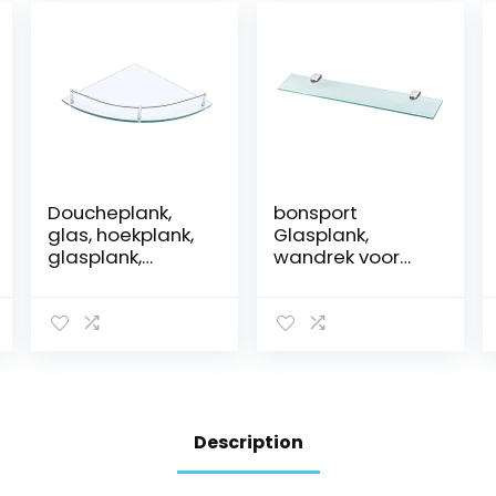
Doucheplank,
bonsport
glas, hoekplank,
Glasplank,
glasplank,
wandrek voor
hardglas, glazen
badkamer,
plank voor
helder glas,
badkamer, rek,
glazen plank van
wandrek,
6 mm
douche met
veiligheidsglas,
plankdrager,
60 x 10,16 x 0,6
hoek,
cm, glazen
badkamerrek,
plank, glazen
Description
wandmontage,
plank,
geborsteld 1 stuk
badkamerplank