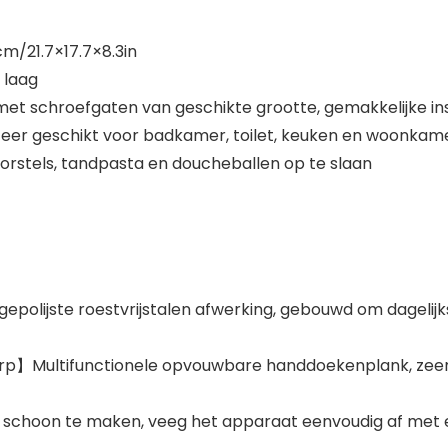
m/21.7×17.7×8.3in
 laag
met schroefgaten van geschikte grootte, gemakkelijke in
 zeer geschikt voor badkamer, toilet, keuken en woonkam
rstels, tandpasta en doucheballen op te slaan
epolijste roestvrijstalen afwerking, gebouwd om dagelijk
p】Multifunctionele opvouwbare handdoekenplank, zeer g
 schoon te maken, veeg het apparaat eenvoudig af met 