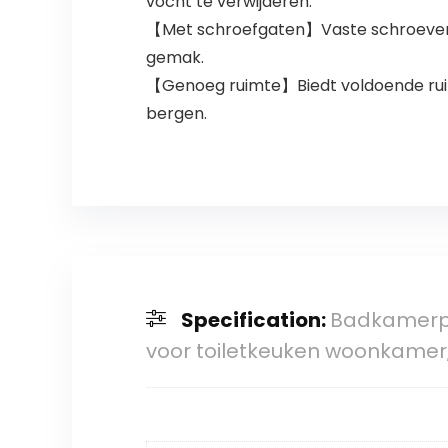
vocht te verwijderen.
【Met schroefgaten】Vaste schroeven me
gemak.
【Genoeg ruimte】Biedt voldoende rui
bergen.
Specification:
Badkamerp
voor toiletkeuken woonkamer