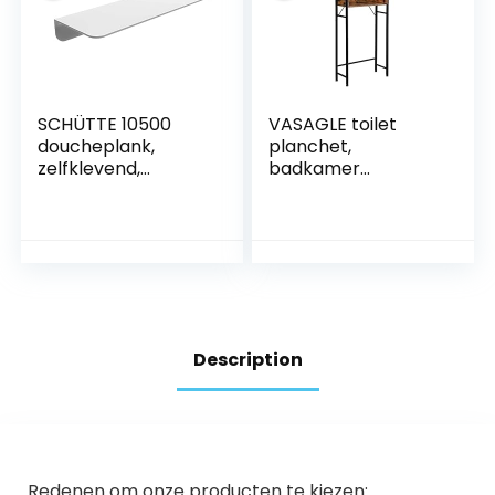
SCHÜTTE 10500
VASAGLE toilet
doucheplank,
planchet,
zelfklevend,
badkamer
doucherek, zonder
planchet,
boren,
wasmachine
badkamerrek, wit,
planchet,
badkamerplank
badkamer
om te plakken,
planchet met 3
wandplank,
open planken,
badkamerrek voor
ruimtebesparend,
badkamer, 350 x 50
eenvoudige
Description
x 125 mm
montage,
industrieel design,
vintage bruin-
zwart BTS002B01
Redenen om onze producten te kiezen: