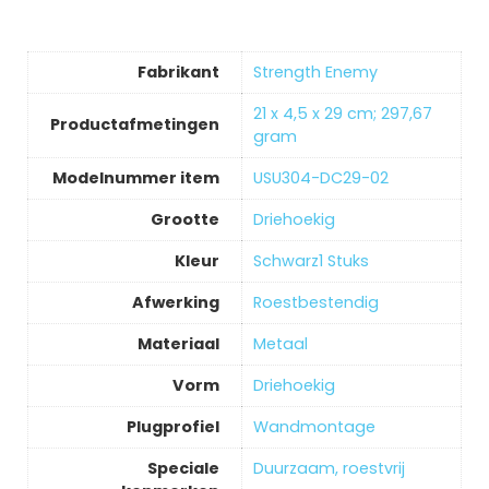
Fabrikant
‎Strength Enemy
‎21 x 4,5 x 29 cm; 297,67
Productafmetingen
gram
Modelnummer item
‎USU304-DC29-02
Grootte
‎Driehoekig
Kleur
‎Schwarz1 Stuks
Afwerking
‎Roestbestendig
Materiaal
‎Metaal
Vorm
‎Driehoekig
Plugprofiel
‎Wandmontage
Speciale
‎Duurzaam, roestvrij