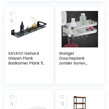
6mm ESG
slaapkamer
Veiligheidsglas en
toiletrek,
Metalen Beugels,
wasmachinerek,
Verschillende
badkamerrek, (157
Maten (90 cm)
* 55 * 26cm wit)
SAYAYO Gehard
Wangel
Glazen Plank
Doucheplank
Badkamer Plank 50
zonder boren,
CM met Rail
doucheplank met 5
Roestvrij Staal Glas
haken, zelfklevend
Plank
badkamerrek met
Wandmontage, 7
gepatenteerde lijm,
MM Dikte Zwart
badkamerorganize
Glas Matzwarte
r, wandmontage,
Afwerking,
rek voor badkamer
EGDL1001-50-B
en keuken