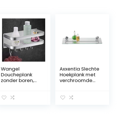
Wangel
Axxentia Slechte
Doucheplank
Hoekplank met
zonder boren,
verchroomde
doucheplank
leuning en
met 5 haken,
glazen voet
zelfklevend
hedendaags
badkamerrek
50×14 cm ZILVER
met
gepatenteerde
lijm,
badkamerorgan