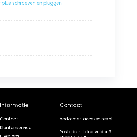
der plus schroeven en pluggen
Informatie
Contact
Contact
badkamer-accessoires.nl
Klantenservice
Postadres: Lakenvelder 3
Over ons