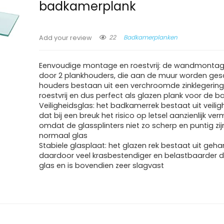
badkamerplank
22
Badkamerplanken
Add your review
Eenvoudige montage en roestvrij: de wandmontag
door 2 plankhouders, die aan de muur worden ges
houders bestaan uit een verchroomde zinklegering 
roestvrij en dus perfect als glazen plank voor de 
Veiligheidsglas: het badkamerrek bestaat uit veilig
dat bij een breuk het risico op letsel aanzienlijk ver
omdat de glassplinters niet zo scherp en puntig zijn
normaal glas
Stabiele glasplaat: het glazen rek bestaat uit gehar
daardoor veel krasbestendiger en belastbaarder 
glas en is bovendien zeer slagvast