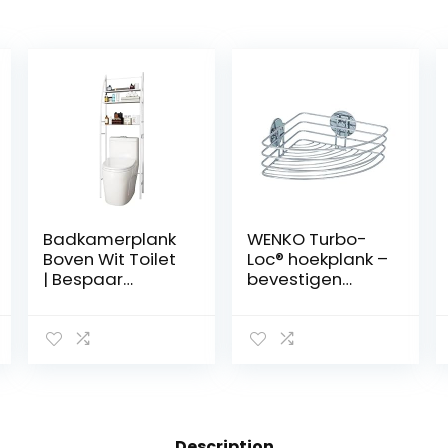
Badkamerplank
WENKO Turbo-
Boven Wit Toilet
Loc® hoekplank –
| Bespaar
bevestigen
Ruimte met 3
zonder boren,
Planken |
staal, 26,5 x 10,5
Waterdichte
x 20 cm, chroom
Opbergplank | In
Hoogte
Verstelbare
Poten (Wit-
Metallic)
Description