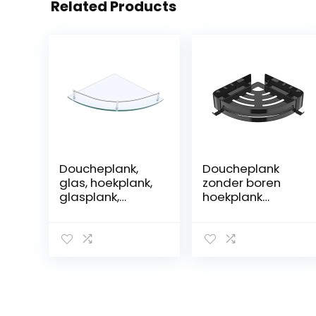
Related Products
Doucheplank,
Doucheplank
glas, hoekplank,
zonder boren
glasplank,
hoekplank
hardglas, glazen
roestvrij staal
plank voor
driehoek
badkamer, rek,
douchemand
wandrek,
met 2 haken
douche met
badkamer
plankdrager,
organizer
hoek,
doucheplank
badkamerrek,
voor badkamer