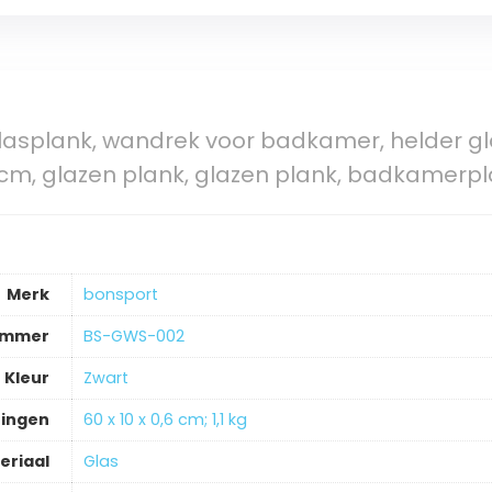
lasplank, wandrek voor badkamer, helder gl
0,6 cm, glazen plank, glazen plank, badkamerp
Merk
‎bonsport
ummer
‎BS-GWS-002
Kleur
‎Zwart
ingen
‎60 x 10 x 0,6 cm; 1,1 kg
eriaal
‎Glas