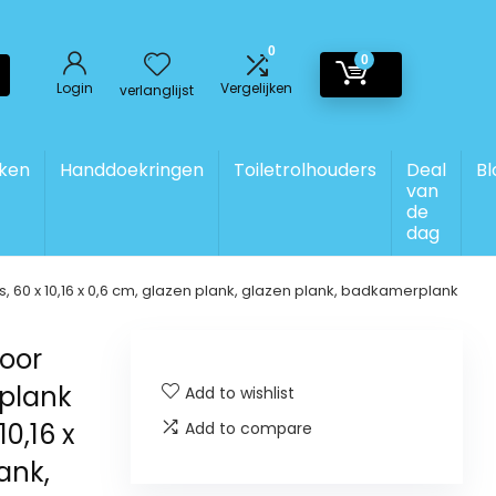
0
0
Login
Vergelijken
verlanglijst
ken
Handdoekringen
Toiletrolhouders
Deal
Bl
van
de
dag
 60 x 10,16 x 0,6 cm, glazen plank, glazen plank, badkamerplank
oor
 plank
Add to wishlist
0,16 x
Add to compare
ank,