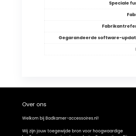
Speciale fu
Fab
Fabrikantrefe
Gegarandeerde software-updat
Over ons
Welkom bij Badkamer-accessoires.nl!
Wij zijn jouw toegewijde bron voor hoogwaardige