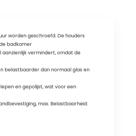
izer,
wandmontage,
rek voor
badkamer en
keuken
muur worden geschroefd. De houders
or de badkamer
el aanzienlijk vermindert, omdat de
 en belastbaarder dan normaal glas en
epen en gepolijst, wat voor een
wandbevestiging, max. Belastbaarheid: