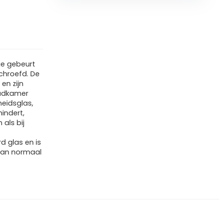
e gebeurt
chroefd. De
en zijn
badkamer
heidsglas,
mindert,
 als bij
d glas en is
dan normaal