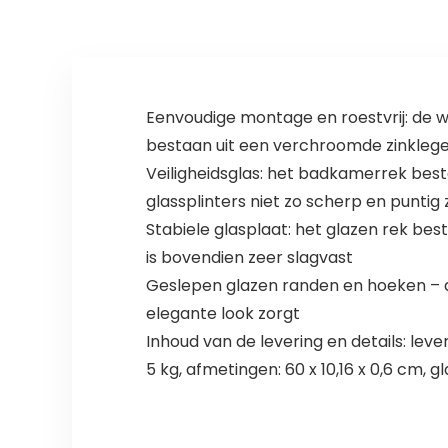
wandmontage,
keuken
geborsteld 1 stuk
zelfklevende
badkameracces
soires – zwart
pak van 1
Eenvoudige montage en roestvrij: de
bestaan uit een verchroomde zinkleger
Veiligheidsglas: het badkamerrek bestaa
glassplinters niet zo scherp en puntig z
Stabiele glasplaat: het glazen rek be
is bovendien zeer slagvast
Geslepen glazen randen en hoeken – de
elegante look zorgt
Inhoud van de levering en details: lev
5 kg, afmetingen: 60 x 10,16 x 0,6 cm, 