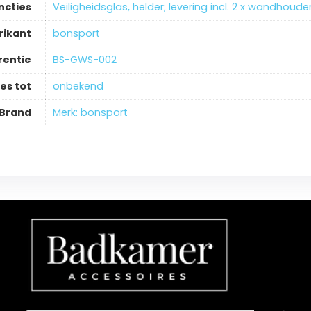
ncties
‎Veiligheidsglas, helder; levering incl. 2 x wandhou
rikant
‎bonsport
rentie
‎BS-GWS-002
es tot
‎onbekend
Brand
Merk: bonsport