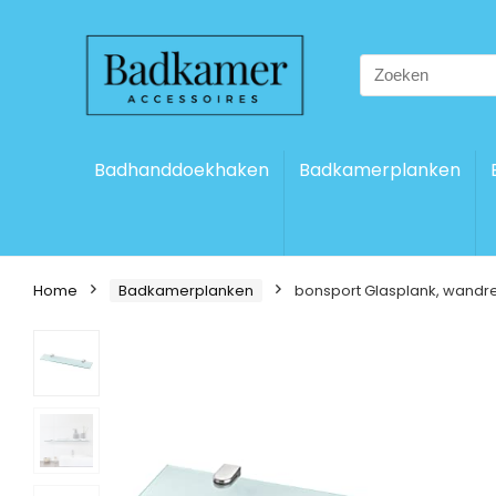
Search
for:
Badhanddoekhaken
Badkamerplanken
Home
Badkamerplanken
bonsport Glasplank, wandrek