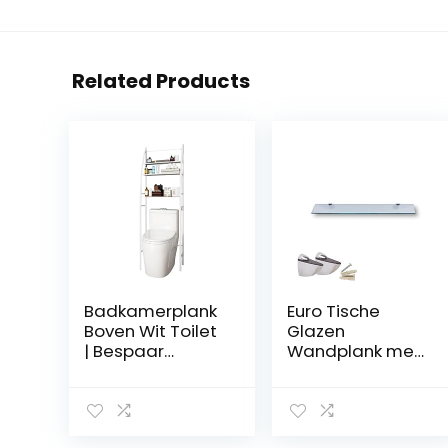
Related Products
Badkamerplank
Euro Tische
Boven Wit Toilet
Glazen
| Bespaar
Wandplank met
Ruimte met 3
Helder Glas,
Planken |
Glazen Plank
Waterdichte
voor Badkamers,
Opbergplank | In
Heldere