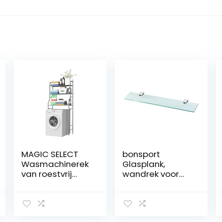
MAGIC SELECT
bonsport
Wasmachinerek
Glasplank,
van roestvrij
wandrek voor
staal,
badkamer,
ruimtebesparen
helder glas,
d, met 3
glazen plank van
planken,
6 mm