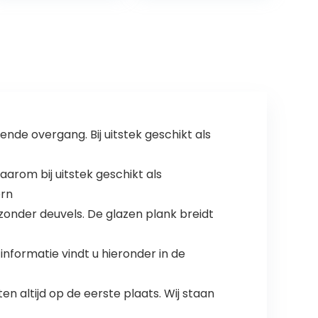
stalen
dankzij statische
badkamer-
hechting op
organizer,
gladde,
douchemand,
luchtdichte
douchehouder,
oppervlakken, 26
Z-3-5, zwart
x 9,7 x 12 cm,
staal
nde overgang. Bij uitstek geschikt als
rom bij uitstek geschikt als
ern
onder deuvels. De glazen plank breidt
nformatie vindt u hieronder in de
 altijd op de eerste plaats. Wij staan