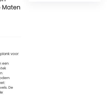
e Maten
e
 plank voor
n een
stek
en
modern
met
vels. De
de