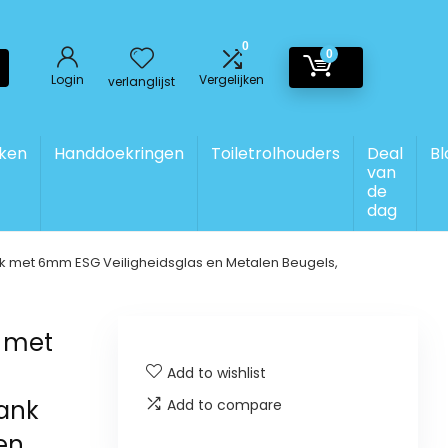
0
0
Login
Vergelijken
verlanglijst
ken
Handdoekringen
Toiletrolhouders
Deal
Bl
van
de
dag
k met 6mm ESG Veiligheidsglas en Metalen Beugels,
k met
Add to wishlist
ank
Add to compare
en