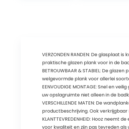
Hoogte
Doucheplank
Verstelbare
met 6mm ESG
Poten (Wit-
Veiligheidsglas
Metallic)
en Metalen
Beugels,
Verschillende
Maten (50 cm)
VERZONDEN RANDEN: De glasplaat is kwal
praktische glazen plank voor in de b
BETROUWBAAR & STABIEL: De glazen pla
welgevormde plank voor allerlei soor
EENVOUDIGE MONTAGE: Snel en veilig g
uw opslagruimte niet alleen in de badk
VERSCHILLENDE MATEN: De wandplanken z
productbeschrijving. Ook verkrijgbaar 
KLANTTEVREDENHEID: Hooz neemt de eer 
voor kwaliteit en zijn pas tevreden als