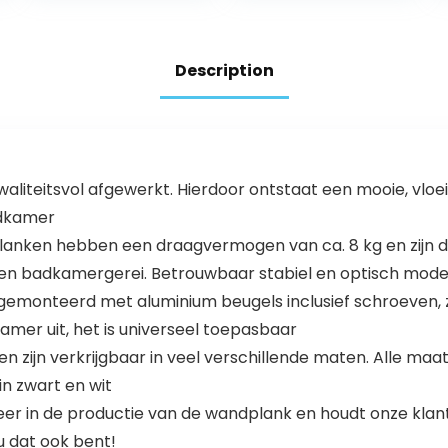
waterdicht rek,
veiligheidsglas,
in hoogte
60 x 10,16 x 0,6
verstelbare
cm, glazen
poten.
plank, glazen
Description
plank,
badkamerplank
iteitsvol afgewerkt. Hierdoor ontstaat een mooie, vloeie
adkamer
nken hebben een draagvermogen van ca. 8 kg en zijn daa
ten badkamergerei. Betrouwbaar stabiel en optisch mod
emonteerd met aluminium beugels inclusief schroeven, z
amer uit, het is universeel toepasbaar
ijn verkrijgbaar in veel verschillende maten. Alle maati
in zwart en wit
in de productie van de wandplank en houdt onze klanten
 u dat ook bent!