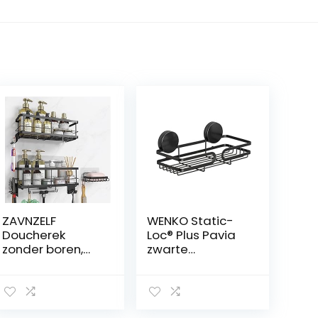
ZAVNZELF
WENKO Static-
Doucherek
Loc® Plus Pavia
zonder boren,
zwarte
doucheplank [9
wandplank,
afneembare
bevestiging
badkamerautori
zonder boren,
teiten], roestvrij
stevige grip