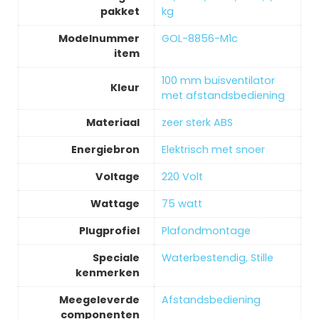
pakket
kg
Modelnummer
‎GOL-8856-M1c
item
‎100 mm buisventilator
Kleur
met afstandsbediening
Materiaal
‎zeer sterk ABS
Energiebron
‎Elektrisch met snoer
Voltage
‎220 Volt
Wattage
‎75 watt
Plugprofiel
‎Plafondmontage
Speciale
‎Waterbestendig, Stille
kenmerken
Meegeleverde
‎Afstandsbediening
componenten