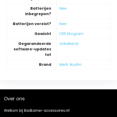
Batterijen
‎Nee
inbegrepen?
Batterijen vereist?
‎Nee
Gewicht
‎1,99 Kilogram
Gegarandeerde
‎onbekend
software-updates
tot
Brand
Merk: Ikodm
Over ons
Welkom bij Badkamer-accessoires.nl!