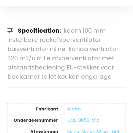
Specification:
Ikodm 100 mm
instelbare rookafvoerventilator
buisventilator inline-kanaalventilator
320 m3/u stille afvoerventilator met
afstandsbediening EU-stekker voor
badkamer toilet keuken engarage
Fabrikant
‎Ikodm
Onderdeelnummer
‎GOL-8856-M1c
Afmetingen
‎30,7 x 23,7 x 22,2 cm; 1,99