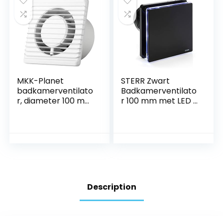
voor badkamer,
toilet, keuken, wit
MKK-Planet
STERR Zwart
badkamerventilato
Badkamerventilato
r, diameter 100 mm,
r 100 mm met LED +
wit, met
TIMER Stille
stopcontact en
Badkamerventilato
tuimelschakelaar
r – Moderne
Badkamerventilato
r –
Badkamerventilato
r
Description