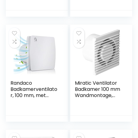
Afzuigventilator –
werking, laag
Badkamerventilato
energieverbruik,
r – Muurventilator
geschikt voor
voor Keuken,
badkamers en
Garage, Toilet
keukens Ventilator
28dB/1m 26dB/3m
– 93m³/h
Randaco
Miratic Ventilator
Badkamerventilato
Badkamer 100 mm
r, 100 mm, met
Wandmontage,
vochtsensor,
Stille Werking
afvoerventilator,
(Standaard)
instelbare
nalooptijd, met
timing stille
wandventilator