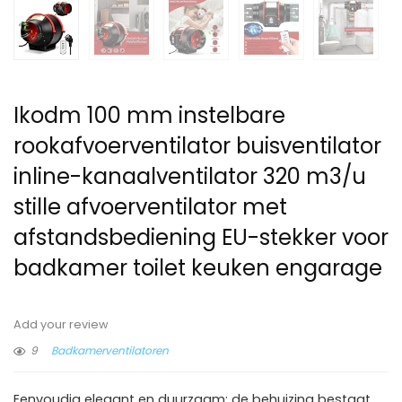
Ikodm 100 mm instelbare
rookafvoerventilator buisventilator
inline-kanaalventilator 320 m3/u
stille afvoerventilator met
afstandsbediening EU-stekker voor
badkamer toilet keuken engarage
Add your review
9
Badkamerventilatoren
Eenvoudig elegant en duurzaam: de behuizing bestaat