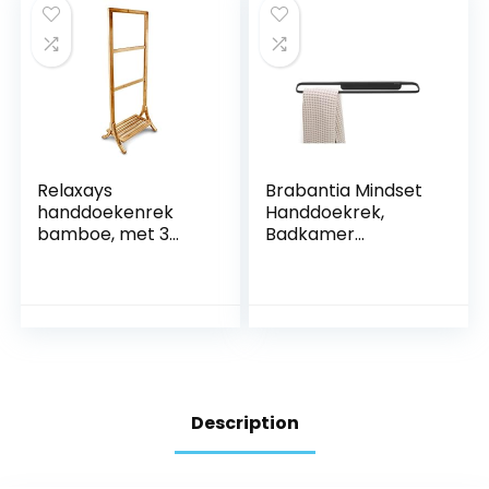
Relaxays
Brabantia Mindset
handdoekenrek
Handdoekrek,
bamboe, met 3
Badkamer
stangen, vrijstaand,
Organizer, Gewone
groot, HBD 105 x 40
of Grote
x 27 cm, houder
Opgevouwen
voor handdoeken,
Handdoeken, Houdt
natuur
tot 2 kg,
Corrosiebestendig,
Incl.
Bevestigingsmateri
Description
aal, Mineral Infinite
Grey