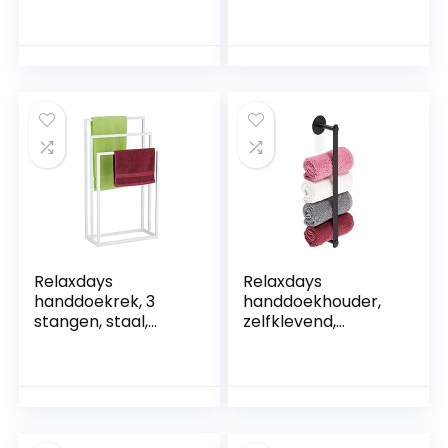
handdoekhouder
inklapbaar,
voor badkamer, 2-
badkamerrek, 3
laags
planken, 3 stangen,
handdoekenrek
4 haakjes, HxBxD:
met gewogen
152x53x31 cm,
basis, SUS304
natuur
roestvrij staal
geborsteld
afwerking, BTH221-
2
Relaxdays
Relaxdays
handdoekrek, 3
handdoekhouder,
stangen, staal,
zelfklevend,
modern, vrijstaand,
roestvrij staal, HBD
H x B x D: 82,5 x 46 x
5,5 x 40,5 x 7 cm,
21 cm,
handdoekrek
handdoekhouder
badkamer, zonder
badkamer, wit
boren, zwart