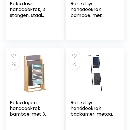
Relaxdays
Relaxdays
handdoekrek, 3
handdoekrek
stangen, staal,
bamboe, met
modern, vrijstaand,
plankje, voor aan
H x B x D: 82,5 x 46 x
muur, met 3
21 cm,
stangen, H x B x D:
handdoekhouder
ca. 30 x 42 x 20 cm,
badkamer, wit
natuur
Relaxdagen
Relaxdays
handdoekrek
handdoekrek
bamboe, met 3
badkamer, metaal,
stangen, voor
4 stangen, voor
badkamer, staand,
handdoeken &