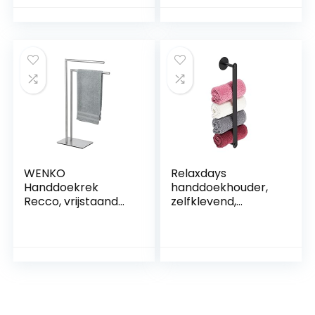
handdoekhouder
kleding,
HBD: 84 x 48 x 26
ruimtebesparend,
cm, natuur
HxBxD 160x40x24
cm, zwart
WENKO
Relaxdays
Handdoekrek
handdoekhouder,
Recco, vrijstaand
zelfklevend,
handdoekrek van
roestvrij staal, HBD:
gesatineerd
5,5×40,5×7 cm,
roestvrij staal op
badkamer,
zware voetplaat
handdoekrek,
voor stabiliteit,
zonder boren,
twee stangen voor
zwart
het ophangen van
handdoeken, 48 ×