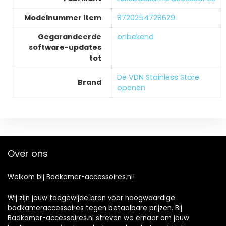
Modelnummer item
‎8720254728629
Gegarandeerde
‎onbekend
software-updates
tot
De VDN Stainless Store
Brand
openen
Over ons
Welkom bij Badkamer-accessoires.nl!
Wij zijn jouw toegewijde bron voor hoogwaardige
badkameraccessoires tegen betaalbare prijzen. Bij
Badkamer-accessoires.nl streven we ernaar om jouw