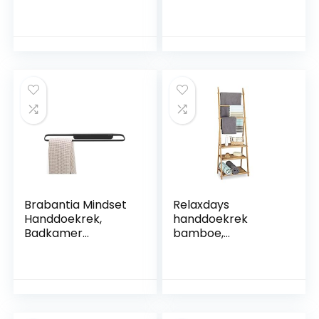
handdoekstangen,
stangen, voor
dubbele
badkamer, staand,
handdoekhouder,
handdoekhouder
van staal en hout,
HBD: 84 x 48 x 26
HBD: 90x56x20 cm,
cm, natuur
wit
Brabantia Mindset
Relaxdays
Handdoekrek,
handdoekrek
Badkamer
bamboe,
Organizer, Gewone
inklapbaar,
of Grote
badkamerrek, 3
Opgevouwen
planken, 3 stangen,
Handdoeken, Houdt
4 haakjes, HxBxD:
tot 2 kg,
152x53x31 cm,
Corrosiebestendig,
natuur