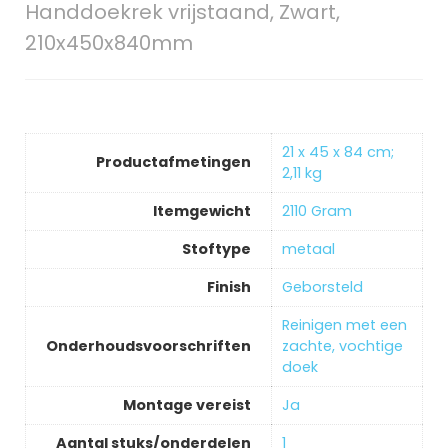
Handdoekrek vrijstaand, Zwart,
210x450x840mm
‎21 x 45 x 84 cm;
Productafmetingen
2,11 kg
Itemgewicht
‎2110 Gram
Stoftype
‎metaal
Finish
‎Geborsteld
‎Reinigen met een
Onderhoudsvoorschriften
zachte, vochtige
doek
Montage vereist
‎Ja
Aantal stuks/onderdelen
‎1