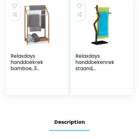
Incl.
Bevestigingsmateri
aal, Mineral Infinite
Grey
Relaxdays
Relaxdays
handdoekrek
handdoekenrek
bamboe, 3
staand,
handdoekstangen,
handdoekhouder,
badkamer, staand,
met 2 stangen,
plateau, modern,
voor hand- &
HxBxD: ca. 85 x 51 x
theedoeken, hout &
31 cm, natuur
metaal,
zwart/bruin
Description