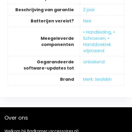
Beschrijving van garantie
‎2 jaar
Batterijen vereist?
‎Nee
‎• Handleiding, •
Meegeleverde
Schroeven, •
componenten
Handdoekrek
vrijstaand
Gegarandeerde
‎onbekend
software-updates tot
Brand
Merk: Sealskin
Over ons
Welkom bij Badkamer-accessoires.nl!