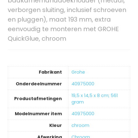
badkamerhanddoekhouder (metaal,
verborgen sluiting, inclusief schroeven
en pluggen), maat 193 mm, extra
eenvoudig te monteren met GROHE
QuickGlue, chroom
Fabrikant
‎Grohe
Onderdeelnummer
‎40975000
‎19,5 x 14,5 x 8 cm; 561
Productafmetingen
gram
Modelnummer item
‎40975000
Kleur
‎chroom
Afwerking
‎Chroom.