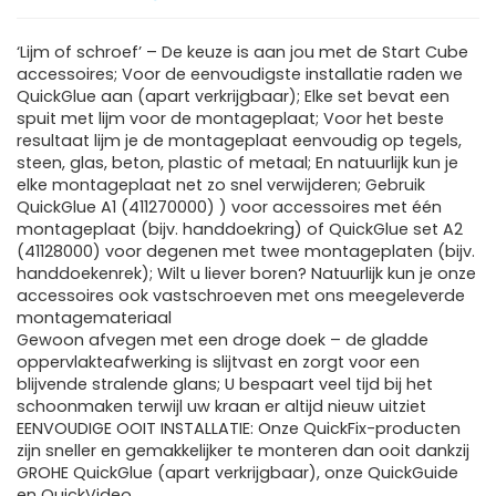
‘Lijm of schroef’ – De keuze is aan jou met de Start Cube
accessoires; Voor de eenvoudigste installatie raden we
QuickGlue aan (apart verkrijgbaar); Elke set bevat een
spuit met lijm voor de montageplaat; Voor het beste
resultaat lijm je de montageplaat eenvoudig op tegels,
steen, glas, beton, plastic of metaal; En natuurlijk kun je
elke montageplaat net zo snel verwijderen; Gebruik
QuickGlue A1 (411270000) ) voor accessoires met één
montageplaat (bijv. handdoekring) of QuickGlue set A2
(41128000) voor degenen met twee montageplaten (bijv.
handdoekenrek); Wilt u liever boren? Natuurlijk kun je onze
accessoires ook vastschroeven met ons meegeleverde
montagemateriaal
Gewoon afvegen met een droge doek – de gladde
oppervlakteafwerking is slijtvast en zorgt voor een
blijvende stralende glans; U bespaart veel tijd bij het
schoonmaken terwijl uw kraan er altijd nieuw uitziet
EENVOUDIGE OOIT INSTALLATIE: Onze QuickFix-producten
zijn sneller en gemakkelijker te monteren dan ooit dankzij
GROHE QuickGlue (apart verkrijgbaar), onze QuickGuide
en QuickVideo