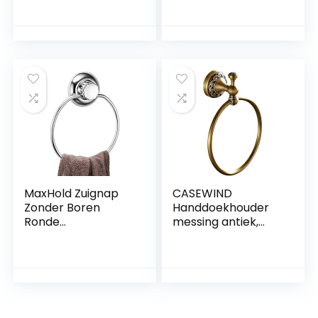
cm, hangende
handdoekhanger,
badkameraccessoi
res voor keuken
badkamers
MaxHold Zuignap
CASEWIND
Zonder Boren
Handdoekhouder
Ronde
messing antiek,
Handdoekring –
handdoekring rond,
Vacuümsysteem –
handdoekstang
Roestvrij Staal
vintage met boren
Nooit Roest – Voor
wandmontage
Badkamer en
douche
Keuken