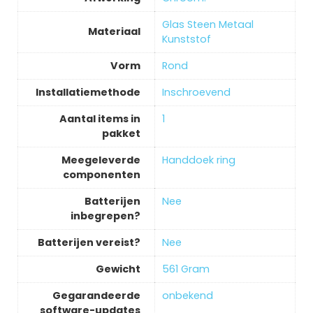
‎Glas Steen Metaal
Materiaal
Kunststof
Vorm
‎Rond
Installatiemethode
‎Inschroevend
Aantal items in
‎1
pakket
Meegeleverde
‎Handdoek ring
componenten
Batterijen
‎Nee
inbegrepen?
Batterijen vereist?
‎Nee
Gewicht
‎561 Gram
Gegarandeerde
‎onbekend
software-updates