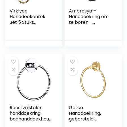
Virklyee
Ambrosya –
Handdoekenrek
Handdoekring om
Set 5 Stuks
te boren –
Badkamer
handdoekhouder
Hardware Set
badhanddoekhoud
Handdoekrails
er handdoekhaak
Handdoekring
houder wand
Toiletpapierhouder
badkamer keuken
2 Handdoekhaak
toilet (roestvrij
Geen Boren Nodig
staal (zwart))
Wandmontage
Zelfklevend
Badkameraccessoi
res (Goud)
Roestvrijstalen
Gatco
handdoekring,
Handdoekring,
badhanddoekhoud
geborsteld
er handdoekring, 16
messing