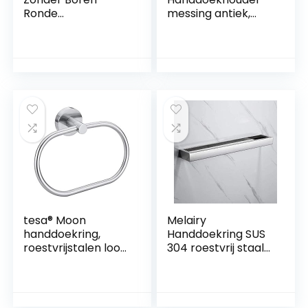
Ronde
messing antiek,
Handdoekring –
handdoekring rond,
Vacuümsysteem –
handdoekstang
Roestvrij Staal
vintage met boren
Nooit Roest – Voor
wandmontage
Badkamer en
douche
Keuken
tesa® Moon
Melairy
handdoekring,
Handdoekring SUS
roestvrijstalen look,
304 roestvrij staal
zelfklevend, 53 mm
chroom badkamer
x 184 mm x 130 mm
wandhanddoekhou
der accessoires 3M
zelfklevend (zilver)