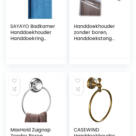
SAYAYO Badkamer
Handdoekhouder
Handdoekhouder
zonder boren,
Handdoekring
Handdoekstang
Zwart
zelvklevend voor
Handdoekhouder
badkamer &
Zonder Boren
keuken,
Roestvrij Staal
Handdoekring,
SUS304, 30 CM
Handdoekenrek,
Handdoekenrek
Modern Design
Wandmontage
zilvergrijs(15.4in)
Keuken, Badkamer,
EGJF030-B
MaxHold Zuignap
CASEWIND
Zonder Boren
Handdoekhouder