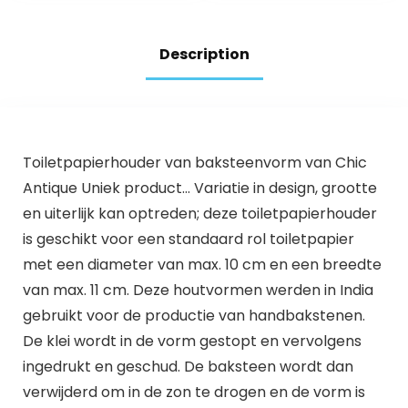
kleefpadsysteem,
muur
houder van
roestvrij staal, 14 x
Description
11,4 x 6,2 cm,
glanzend
Toiletpapierhouder van baksteenvorm van Chic
Antique Uniek product… Variatie in design, grootte
en uiterlijk kan optreden; deze toiletpapierhouder
is geschikt voor een standaard rol toiletpapier
met een diameter van max. 10 cm en een breedte
van max. 11 cm. Deze houtvormen werden in India
gebruikt voor de productie van handbakstenen.
De klei wordt in de vorm gestopt en vervolgens
ingedrukt en geschud. De baksteen wordt dan
verwijderd om in de zon te drogen en de vorm is