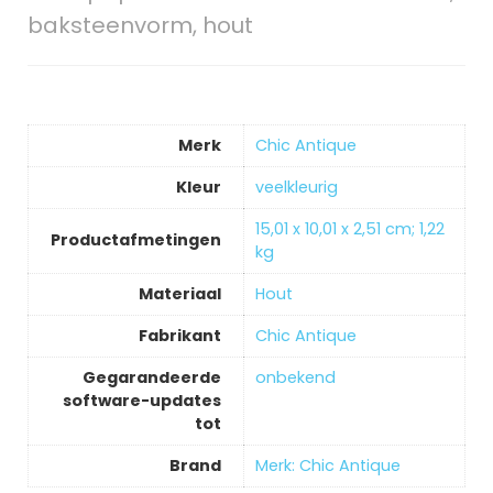
baksteenvorm, hout
Merk
‎Chic Antique
Kleur
‎veelkleurig
‎15,01 x 10,01 x 2,51 cm; 1,22
Productafmetingen
kg
Materiaal
‎Hout
Fabrikant
‎Chic Antique
Gegarandeerde
‎onbekend
software-updates
tot
Brand
Merk: Chic Antique