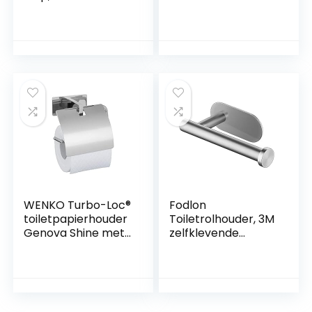
zonder boren
Toiletrolhouders
met plank
Muurbevestiging –
zwart WC-
rolhouder roestvrij
staal
WENKO Turbo-Loc®
Fodlon
toiletpapierhouder
Toiletrolhouder, 3M
Genova Shine met
zelfklevende
deksel,
boorpapierhouder
wandhouder voor
roestvrij staal
toiletpapierrol,
geborsteld voor
bevestigen zonder
keuken en
boren met
badkamer stok op