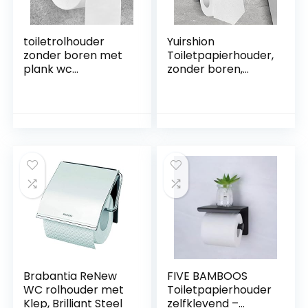
toiletrolhouder
Yuirshion
zonder boren met
Toiletpapierhouder,
plank wc
zonder boren,
papierhouder
roestvrij staal,
zwart mat met
zelfklevend, wc-
bamboe plaat
rolhouder,
toilet papier
wandmontage,
rolhouder
papierhouder voor
zelfklevende
keuken en
toiletpapierhouder
badkamer, zwart
Brabantia ReNew
FIVE BAMBOOS
WC rolhouder met
Toiletpapierhouder
Klep, Brilliant Steel
zelfklevend –