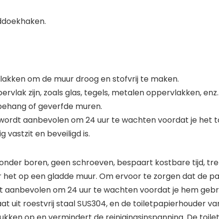
anddoekhaken.
plakken om de muur droog en stofvrij te maken.
vlak zijn, zoals glas, tegels, metalen oppervlakken, enz.
 behang of geverfde muren.
 wordt aanbevolen om 24 uur te wachten voordat je het t
 vastzit en beveiligd is.
onder boren, geen schroeven, bespaart kostbare tijd, tr
er het op een gladde muur. Om ervoor te zorgen dat de pa
 aanbevolen om 24 uur te wachten voordat je hem gebru
t uit roestvrij staal SUS304, en de toiletpapierhouder van
rukken op en vermindert de reinigingsinspanning. De toi