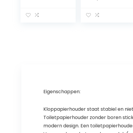
aan de muur
papierhouder
gemonteerd,
zwart mat met
roestvrijstalen
bamboe plaat
toiletpapierhou
toilet papier
der met plank,
rolhouder
natte veegdoos,
zelfklevende
tissue
toiletpapierhou
opbergdoos
der
voor badkamer
(zelfklevend of
geboord 2
haken gratis
Eigenschappen:
Kloppapierhouder staat stabiel en nie
Toiletpapierhouder zonder boren stick
modern design. Een toiletpapierhouder 