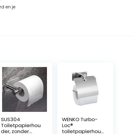
r
d en je
SUS304
WENKO Turbo-
Toiletpapierhou
Loc®
der, zonder
toiletpapierhou