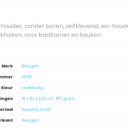
rhouder, zonder boren, zelfklevend, wc-houde
khaken, voor badkamer en keuken
Merk
‎Belugsin
ummer
‎0038
Kleur
‎veelkleurig
ingen
‎16 x 9,1 x 2,51 cm; 160 gram
eriaal
‎Roestvrij staal
rikant
‎Belugsin