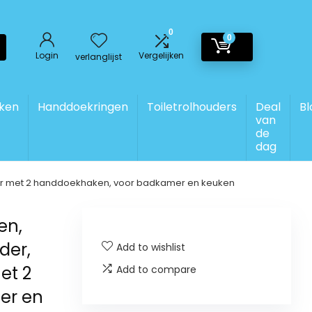
0
0
Login
Vergelijken
verlanglijst
ken
Handdoekringen
Toiletrolhouders
Deal
Bl
van
de
dag
uder met 2 handdoekhaken, voor badkamer en keuken
en,
der,
Add to wishlist
et 2
Add to compare
er en