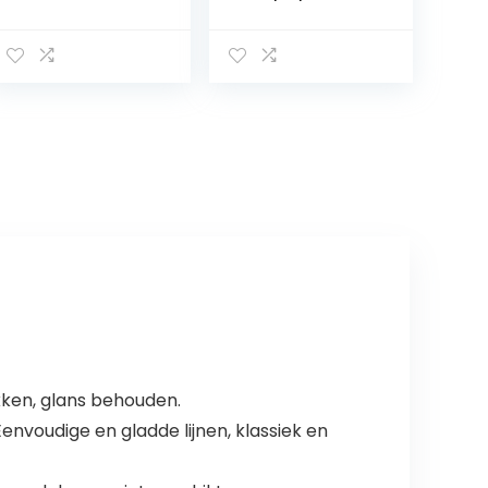
boren, voor
der Genova
badkamer en
Shine met
wasruimte,
deksel,
roestvrij staal,
wandhouder
geborsteld
voor
nikkel (zilver)
toiletpapierrol,
bevestigen
zonder boren
met
kleefpadsystee
m, houder van
roestvrij staal, 14
x 11,4 x 6,2 cm,
glanzend
kken, glans behouden.
nvoudige en gladde lijnen, klassiek en