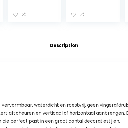
boorpapierhoud
boren | Superior-
er roestvrij staal
Collection | met
geborsteld voor
plankje | Wc-
keuken en
rolhouder om
badkamer stok
vast te plakken |
op muur
Toiletrolhouder |
(Zwart)
Description
t vervormbaar, waterdicht en roestvrij, geen vingerafdru
ers afscheuren en verticaal of horizontaal aanbrengen. Ee
die perfect past in een groot aantal decoratiestijlen.