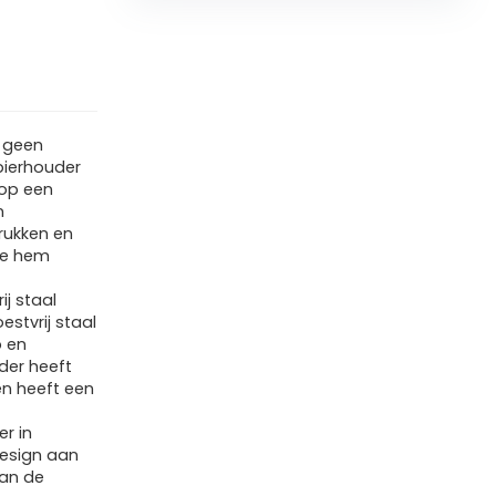
, geen
apierhouder
 op een
n
rukken en
je hem
ij staal
estvrij staal
p en
der heeft
en heeft een
r in
design aan
kan de