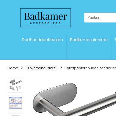
Search
for:
Badhanddoekhaken
Badkamerplanken
Home
Toiletrolhouders
Toiletpapierhouder, zonder b