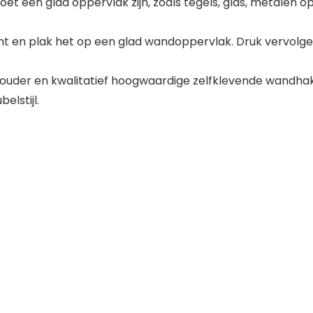
 een glad oppervlak zijn, zoals tegels, glas, metalen opp
ant en plak het op een glad wandoppervlak. Druk vervol
der en kwalitatief hoogwaardige zelfklevende wandhaken,
lstijl.