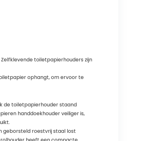
 Zelfklevende toiletpapierhouders zijn
oiletpapier ophangt, om ervoor te
ek de toiletpapierhouder staand
pieren handdoekhouder veiliger is,
ikt.
 geborsteld roestvrij staal lost
letrolhouder heeft een compacte