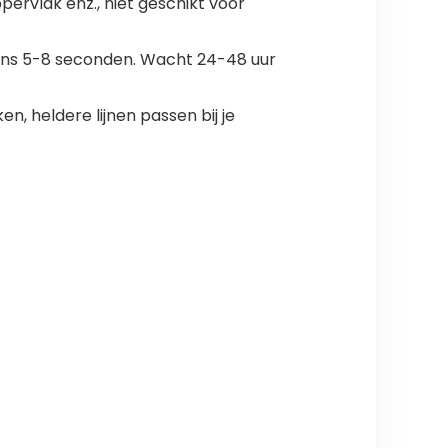
ervlak enz., niet geschikt voor
gens 5-8 seconden. Wacht 24-48 uur
 heldere lijnen passen bij je