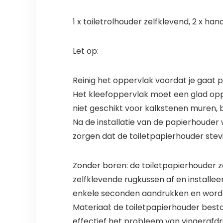
1 x toiletrolhouder zelfklevend, 2 x h
Let op:
Reinig het oppervlak voordat je gaat 
Het kleefoppervlak moet een glad opper
niet geschikt voor kalkstenen muren,
Na de installatie van de papierhouder
zorgen dat de toiletpapierhouder stevig
Zonder boren: de toiletpapierhouder z
zelfklevende rugkussen af en installe
enkele seconden aandrukken en wordt
Materiaal: de toiletpapierhouder bestaa
effectief het probleem van vingerafd