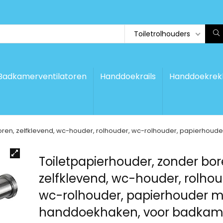
Toiletrolhouders
Badkamerventilatoren
Handdoekrails
Handdoekrek
oren, zelfklevend, wc-houder, rolhouder, wc-rolhouder, papierho
Toiletpapierhouder, zonder bor
zelfklevend, wc-houder, rolhou
wc-rolhouder, papierhouder m
handdoekhaken, voor badkam