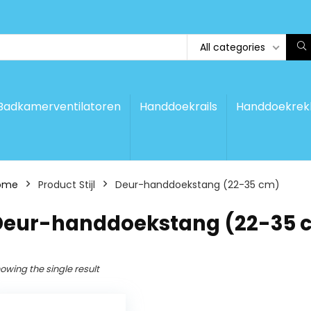
All categories
Badkamerventilatoren
Handdoekrails
Handdoekrek
ome
Product Stijl
‎Deur-handdoekstang (22-35 cm)
‎Deur-handdoekstang (22-35 
owing the single result