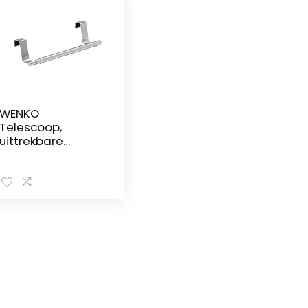
WENKO
Telescoop,
uittrekbare
handdoekhouder
voor keuken en
badkamer, om op
te hangen aan
lade en kastdeur,
zonder boren,
roestvrij staal, 22-
35 x 7 x 4 cm