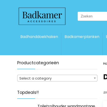
Search
for:
Badhanddoekhaken
Badkamerplanken
Productcategorieën
H
Select a category
Topdeals!!
Sh
Toiletrolhouder wandmontage,