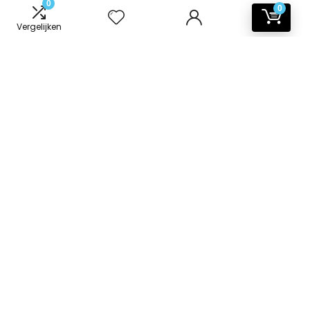
0
0
Vergelijken
Informatie
Contact
Klantenservice
Over ons
Onze webshops
Vacature
Blogs
Privacybeleid
Adverteren
Contact
badkamer-accessoires.nl