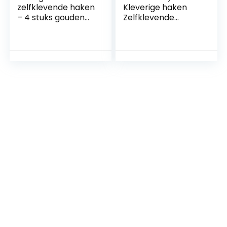
zelfklevende haken
Kleverige haken
– 4 stuks gouden
Zelfklevende
roestvrijstalen
haken, 12 stuks
super kleverige
Heavy Duty Stick
haken, op te
On Haken
plakken haken
Waterdichte
voor jas, handdoek,
Wandhaken
hoed, geen boor,
Handdoekhaak,
geen schroef, niet-
Geen Nagels
beschadigende
Wandhangers
haken voor muren,
Extra Sterke
Kapstok
Deurhaken voor
Badkamers Keuken
Toilet (Wit)