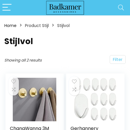
Home
Product Stijl
‎Stijlvol
‎Stijlvol
Filter
Showing all 2 results
ChangWanna 3M
Gerhannery