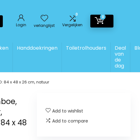
0
0
Login
Vergelijken
verlanglijst
ken
Handdoekringen
Toiletrolhouders
Deal
Bl
van
de
dag
84 x 48 x 26 cm, natuur
boe,
,
Add to wishlist
84 x 48
Add to compare