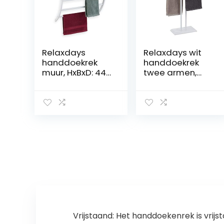
Relaxdays
Relaxdays wit
handdoekrek
handdoekrek
muur, HxBxD: 44 x
twee armen,
56,5 x 23 cm,
handdoekstang
met plank & 3
en, dubbele
stangen, wand
handdoekhoude
handdoekhoude
r, van staal en
r voor de
hout, HBD:
badkamer, wit
90x56x20 cm,
wit
Vrijstaand: Het handdoekenrek is vrij