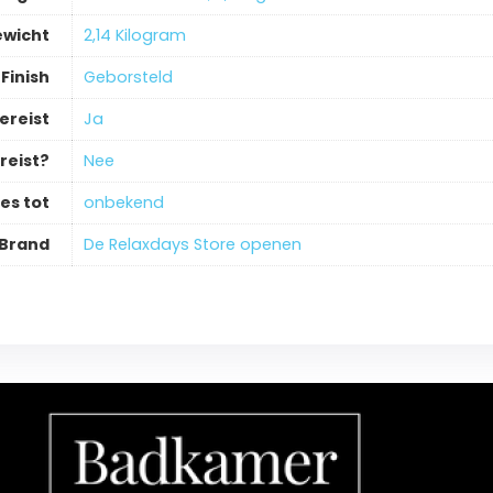
ewicht
‎2,14 Kilogram
Finish
‎Geborsteld
ereist
‎Ja
reist?
‎Nee
es tot
‎onbekend
Brand
De Relaxdays Store openen