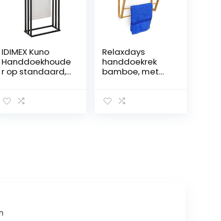
IDIMEX Kuno
Relaxdays
Handdoekhoude
handdoekrek
r op standaard,
bamboe, met
kledingrek voor
plankje, voor
kleding en
aan muur, met 3
badkamer, met
stangen, H x B x
3 niveaus om te
D: ca. 30 x 42 x
drogen op
20 cm, natuur
verschillende
hoogtes,
metalen frame,
zwart gelakt
n