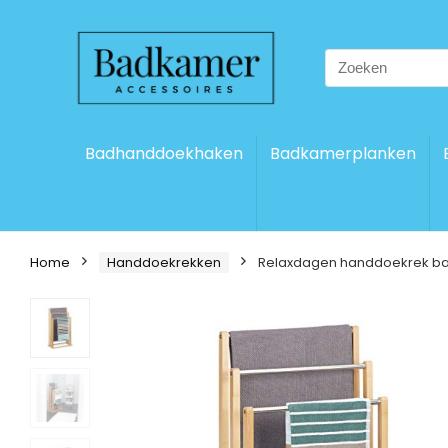
Search
for:
Badhanddoekhaken
Badkamerplanken
Home
Handdoekrekken
Relaxdagen handdoekrek bam