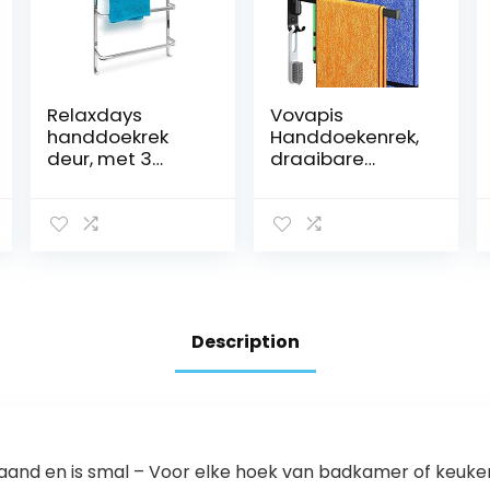
Relaxdays
Vovapis
handdoekrek
Handdoekenrek,
deur, met 3
draaibare
stangen, HxBxD:
zelfklevende
ca. 85 x 54 x 11,5
handdoekrekken
cm, zonder
voor badkamer,
boren, rvs,
SUS304
modern design,
roestvrijstalen
zilver
badkamerhand
doekenrek
wandmontage,
Description
14 in 1
handdoekhoude
r
ruimtebesparen
d, beide
verkrijgbaar in
staand en is smal – Voor elke hoek van badkamer of keuke
lijm en