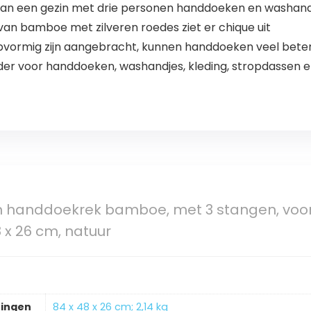
kan een gezin met drie personen handdoeken en washan
schroeven
n bamboe met zilveren roedes ziet er chique uit
pvormig zijn aangebracht, kunnen handdoeken veel bete
er voor handdoeken, washandjes, kleding, stropdassen e
 handdoekrek bamboe, met 3 stangen, voo
x 26 cm, natuur
ingen
‎84 x 48 x 26 cm; 2,14 kg