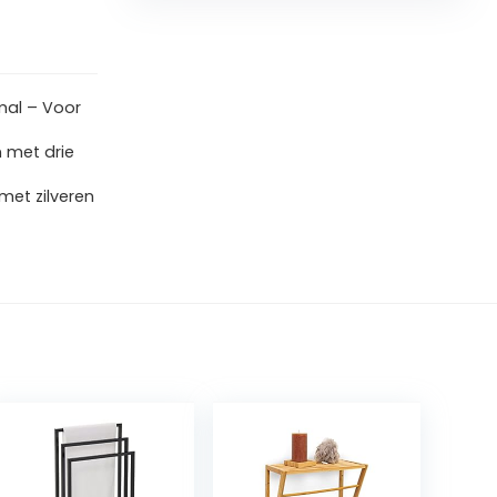
smal – Voor
 met drie
et zilveren