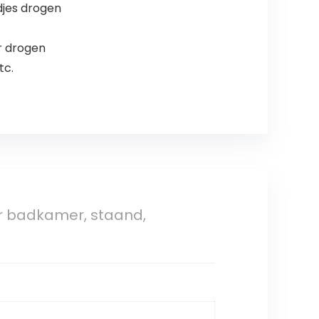
djes drogen
r drogen
tc.
r badkamer, staand,