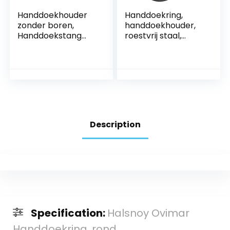
Handdoekhouder
Handdoekring,
zonder boren,
handdoekhouder,
Handdoekstang
roestvrij staal,
zelvklevend voor
handdoekhouder,
badkamer &
rond, voor
keuken,
badkamer,
Handdoekring,
woonkamer,
Handdoekenrek,
keuken, mat zwart
Modern Design
zilvergrijs(15.4in)
Description
Specification:
Halsnoy Ovimar
Handdoekring, rond