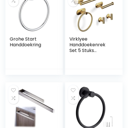
handdoekrek voor
badkamer |
Badkamer
handdoekhouder
Grohe Start
Virklyee
Handdoekring
Handdoekenrek
Set 5 Stuks
Badkamer
Hardware Set
Handdoekrails
Handdoekring
Toiletpapierhouder
2 Handdoekhaak
Geen Boren Nodig
Wandmontage
Zelfklevend
Badkameraccessoi
res (Goud)