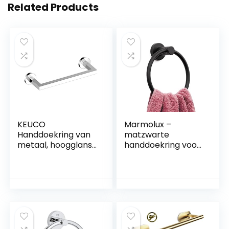
Related Products
KEUCO
Marmolux –
Handdoekring van
matzwarte
metaal, hoogglans
handdoekring voor
verchroomd, lijm of
badkamer |
boren, 36cm,
Handdoekhouder
handdoekhouder
voor het opbergen
voor badkamer en
van
gastentoilet,
badhanddoeken |
wandmontage,
Wandmontage
plan
Heavy Duty Modern
roestvrijstalen