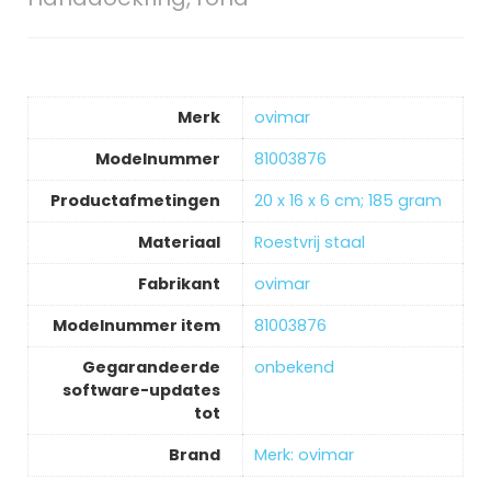
Merk
‎ovimar
Modelnummer
‎81003876
Productafmetingen
‎20 x 16 x 6 cm; 185 gram
Materiaal
‎Roestvrij staal
Fabrikant
‎ovimar
Modelnummer item
‎81003876
Gegarandeerde
‎onbekend
software-updates
tot
Brand
Merk: ovimar