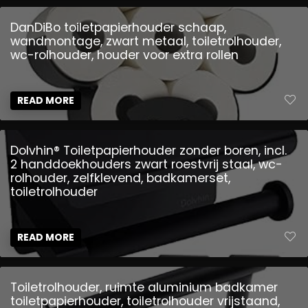
DanDiBo toiletpapierhouder schaap,
wandmontage, zwart metaal, toiletrolhouder,
wc-rolhouder, houder voor extra rollen
READ MORE
Dolvhin® Toiletpapierhouder zonder boren, incl.
2 handdoekhouders zwart roestvrij staal, wc-
rolhouder, zelfklevend, badkamerset,
toiletrolhouder
READ MORE
Toiletrolhouder, ruimte aluminium badkamer
toiletpapierhouder, toiletrolhouder vrijstaand,