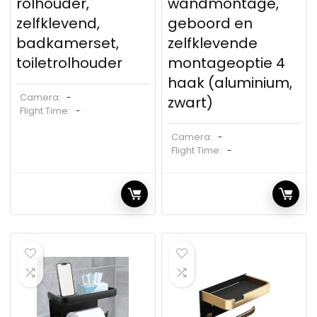
rolhouder,
wandmontage,
zelfklevend,
geboord en
badkamerset,
zelfklevende
toiletrolhouder
montageoptie 4
haak (aluminium,
Camera:
-
zwart)
Flight Time:
-
Camera:
-
Flight Time:
-