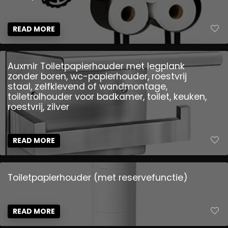
READ MORE
Auxmir Toiletpapierhouder met legplank
zonder boren, wc-papierhouder, roestvrij
staal, zelfklevend of wandmontage,
toiletrolhouder voor badkamer, toilet, keuken,
roestvrij, zilver
READ MORE
Toiletpapierhouder (met reservefunctie)
READ MORE