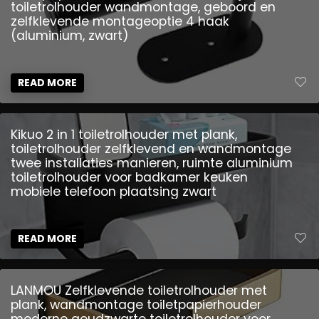
toiletrolhouder wandmontage, geboord en
zelfklevende montageoptie 4 haak
(aluminium, zwart)
READ MORE
Kikuo 2 in 1 toiletrolhouder met plank,
toiletrolhouder zelfklevend en wandmontage
twee installaties manieren, ruimte aluminium
toiletrolhouder voor badkamer keuken
mobiele telefoon plaatsing zwart
READ MORE
LANMOU Zelfklevende toiletrolhouder met
plank, wandmontage toiletpapierhouder