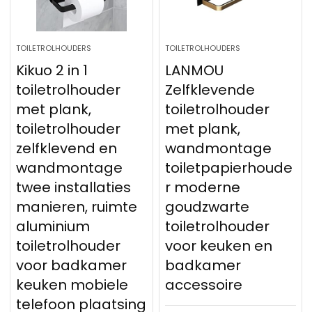
TOILETROLHOUDERS
TOILETROLHOUDERS
Kikuo 2 in 1
LANMOU
toiletrolhouder
Zelfklevende
met plank,
toiletrolhouder
toiletrolhouder
met plank,
zelfklevend en
wandmontage
wandmontage
toiletpapierhoude
twee installaties
r moderne
manieren, ruimte
goudzwarte
aluminium
toiletrolhouder
toiletrolhouder
voor keuken en
voor badkamer
badkamer
keuken mobiele
accessoire
telefoon plaatsing