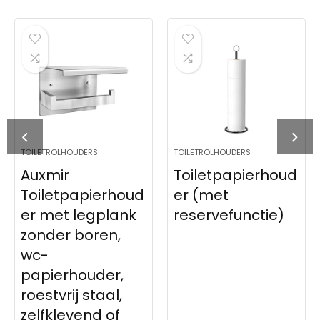
TOILETROLHOUDERS
TOILETROLHOUDERS
Auxmir
Toiletpapierhoud
Toiletpapierhoud
er (met
er met legplank
reservefunctie)
zonder boren,
wc-
papierhouder,
roestvrij staal,
zelfklevend of