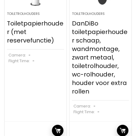
TOILETROLHOUDERS
TOILETROLHOUDERS
Toiletpapierhoude
DanDiBo
r (met
toiletpapierhoude
reservefunctie)
r schaap,
wandmontage,
Camera:
-
zwart metaal,
Flight Time:
-
toiletrolhouder,
wc-rolhouder,
houder voor extra
rollen
Camera:
-
Flight Time:
-