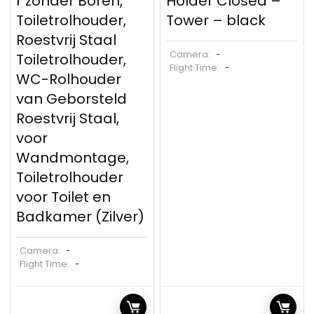
r zonder Boren,
Holder Closed –
Toiletrolhouder,
Tower – black
Roestvrij Staal
Camera:
-
Toiletrolhouder,
Flight Time:
-
WC-Rolhouder
van Geborsteld
Roestvrij Staal,
voor
Wandmontage,
Toiletrolhouder
voor Toilet en
Badkamer (Zilver)
Camera:
-
Flight Time:
-