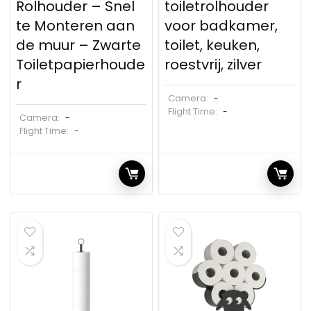
Rolhouder – Snel
toiletrolhouder
te Monteren aan
voor badkamer,
de muur – Zwarte
toilet, keuken,
Toiletpapierhoude
roestvrij, zilver
r
Camera:
-
Flight Time:
-
Camera:
-
Flight Time:
-